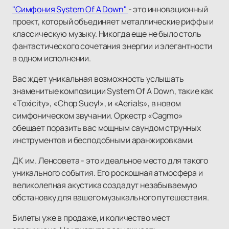
"Симфония System Of A Down"
- это инновационный
проект, который объединяет металлические риффы и
классическую музыку. Никогда еще не было столь
фантастического сочетания энергии и элегантности
в одном исполнении.
Вас ждет уникальная возможность услышать
знаменитые композиции System Of A Down, такие как
«Toxicity», «Chop Suey!», и «Aerials», в новом
симфоническом звучании. Оркестр «Cagmo»
обещает поразить вас мощным саундом струнных
инструментов и бесподобными аранжировками.
ДК им. Ленсовета - это идеальное место для такого
уникального события. Его роскошная атмосфера и
великолепная акустика создадут незабываемую
обстановку для вашего музыкального путешествия.
Билеты уже в продаже, и количество мест