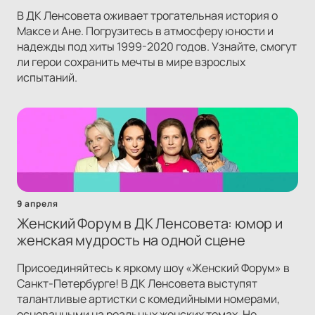
В ДК Ленсовета оживает трогательная история о
Максе и Ане. Погрузитесь в атмосферу юности и
надежды под хиты 1999-2020 годов. Узнайте, смогут
ли герои сохранить мечты в мире взрослых
испытаний.
9 апреля
Женский Форум в ДК Ленсовета: юмор и
женская мудрость на одной сцене
Присоединяйтесь к яркому шоу «Женский Форум» в
Санкт-Петербурге! В ДК Ленсовета выступят
талантливые артистки с комедийными номерами,
основанными на реальных женских темах. Не