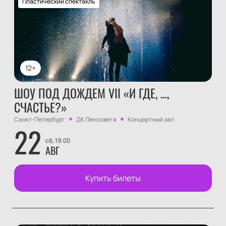
Пластический спектакль
12+
ШОУ ПОД ДОЖДЕМ VII «И ГДЕ, …,
СЧАСТЬЕ?»
Санкт-Петербург
ДК Ленсовета
Концертный зал
22
сб, 19:00
АВГ
Купить билеты