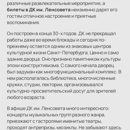
различные развлекательные мероприятия, а
билеты в ДК им. Ленсовета
неизменно дарят его
гостям отличное настроение и приятные
воспоминания.
Он построен в конце 30-х годов. ДК не прекращал
работы даже во время блокады и сегодня по-
прежнему остается одним из знаковых центров
культурной жизни Санкт-Петербурга. Ценно и само
здание дворца. Оно признано памятником культуры
эпохи конструктивизма. С самого начала дворец
был задуман как многофункциональный комплекс. В
нем располагалась библиотека, многочисленные
кружки, студии, лектории, организовывался
культурно-просветительский досуг для зрителей
любого возраста.
В афише ДК им. Ленсовета много интересного:
концерты музыкальных групп разного жанра,
приезжают с гастролями именитые театры,
проходят антрепризы, мюзиклы. Не забывают здесь