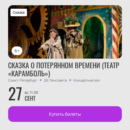
Сказка
6+
СКАЗКА О ПОТЕРЯННОМ ВРЕМЕНИ (ТЕАТР
«КАРАМБОЛЬ»)
Санкт-Петербург
ДК Ленсовета
Концертный зал
27
вс, 11:00
СЕНТ
Купить билеты