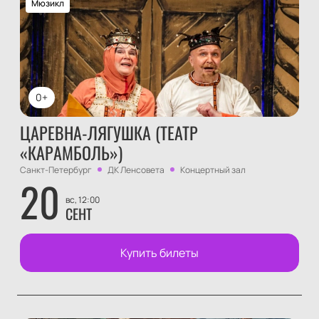
Мюзикл
0+
ЦАРЕВНА-ЛЯГУШКА (ТЕАТР
«КАРАМБОЛЬ»)
Санкт-Петербург
ДК Ленсовета
Концертный зал
20
вс, 12:00
СЕНТ
Купить билеты