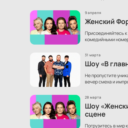
9 апреля
Женский Фор
Присоединяйтесь к 
комедийными номера
31 марта
Шоу «В глав
Не пропустите уник
вечер смеха и импр
28 марта
Шоу «Женски
сцене
Погрузитесь в мир 