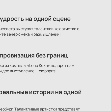
удрость на одной сцене
нсовета выступят талантливые артистки с
ите вечер смеха и размышлений!
мпровизация без границ
ки из команды «Lena Kuka» подарят вам
аждое выступление — сюрприз!
 реальные истории на одной
тербург. Талантливые артистки представят