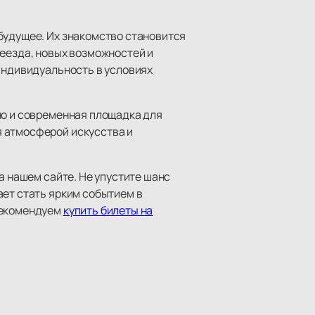
будущее. Их знакомство становится
реезда, новых возможностей и
 индивидуальность в условиях
но и современная площадка для
я атмосферой искусства и
а нашем сайте. Не упустите шанс
ает стать ярким событием в
рекомендуем
купить билеты на