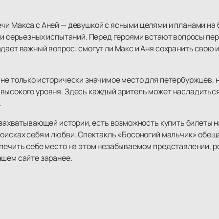
чи Макса с Аней — девушкой с ясными целями и планами на 
в и серьезных испытаний. Перед героями встают вопросы пе
адает важный вопрос: смогут ли Макс и Аня сохранить свою
 не только исторически значимое место для петербуржцев, 
высокого уровня. Здесь каждый зритель может насладитьс
.
й захватывающей истории, есть возможность купить билеты н
поисках себя и любви. Спектакль «Босоногий мальчик» обещ
спечить себе место на этом незабываемом представлении, 
ашем сайте заранее.