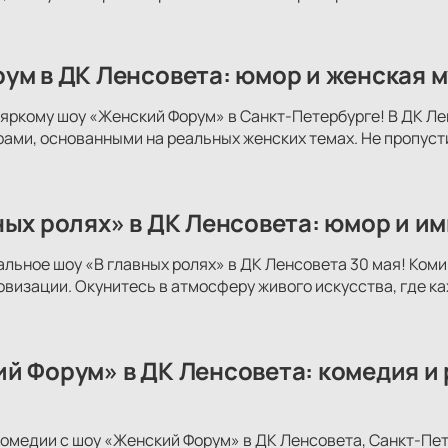
ум в ДК Ленсовета: юмор и женская м
яркому шоу «Женский Форум» в Санкт-Петербурге! В ДК Ле
ми, основанными на реальных женских темах. Не пропуст
ных ролях» в ДК Ленсовета: юмор и и
альное шоу «В главных ролях» в ДК Ленсовета 30 мая! Коми
овизации. Окунитесь в атмосферу живого искусства, где к
й Форум» в ДК Ленсовета: комедия и
комедии с шоу «Женский Форум» в ДК Ленсовета, Санкт-Пе