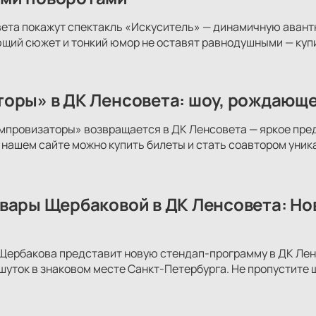
ета покажут спектакль «Искуситель» — динамичную авант
щий сюжет и тонкий юмор не оставят равнодушными — купи
оры» в ДК Ленсовета: шоу, рождающе
провизаторы» возвращается в ДК Ленсовета — яркое пред
 нашем сайте можно купить билеты и стать соавтором уник
вары Щербаковой в ДК Ленсовета: Но
Щербакова представит новую стендап-программу в ДК Ленс
шуток в знаковом месте Санкт-Петербурга. Не пропустите 