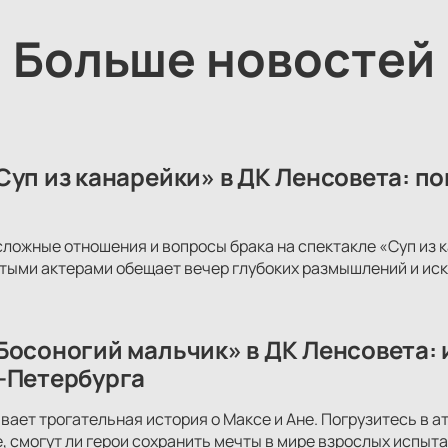
Больше новостей
Суп из канарейки» в ДК Ленсовета: п
сложные отношения и вопросы брака на спектакле «Суп из
тыми актерами обещает вечер глубоких размышлений и иск
Босоногий мальчик» в ДК Ленсовета: 
-Петербурга
вает трогательная история о Максе и Ане. Погрузитесь в 
е, смогут ли герои сохранить мечты в мире взрослых испыта