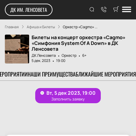
ДК ИМ. ЛЕНСОВЕТА
Главная
Афиша и Билеты
Оркестр «Cagmo» ...
Билеты на концерт оркестра «Cagmo»
«Симфония System Of A Down» в ДК
Ленсовета
ДК Ленсовета
Оркестр
6+
5 дек. 2023
19:00
МЕРОПРИЯТИИ
НАШИ ПРЕИМУЩЕСТВА
БЛИЖАЙШИЕ МЕРОПРИЯТИЯ