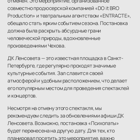
отменен. Это мероприятие, организованное
совместно продюсерской компанией «DO it BRO
Production» и театральным агентством «ENTRACTE»,
обещало стать ярким событием сезона. Постановка
должна была раскрыть абсурдные грани
человеческой природы, вдохновленные
произведениями Чехова.
ДК Ленсовета — это известная площадка в Санкт-
Петербурге, где регулярно проходят значимые
культурные события. Зал славится своей
атмосферой и удобным расположением, что делает
его популярным местом для проведения спектаклей
и концертов.
Несмотря на отмену этого спектакля, мы
рекомендуем следить за обновлениями афиши ДК
Ленсовета. Возможно, постановка «Психопаты»
будет перенесена на другую дату. Для тех, кто
планировал посетить это мероприятие, важно