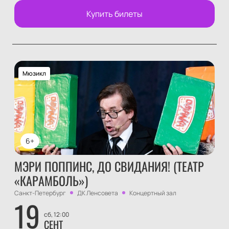
Купить билеты
Мюзикл
6+
МЭРИ ПОППИНС, ДО СВИДАНИЯ! (ТЕАТР
«КАРАМБОЛЬ»)
Санкт-Петербург
ДК Ленсовета
Концертный зал
19
сб, 12:00
СЕНТ