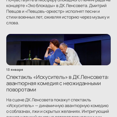
концерте «Эхо блокады» в ДК Ленсовета. Дмитрий
Певцов и «Певцовъ-оркестр» исполнят песни и
стихи военных лет, оживляя историю через музыку и
слова.
13 января
Спектакль «Искуситель» в ДК Ленсовета:
авантюрная комедия с неожиданными
поворотами
На сцене ДК Ленсовета покажут спектакль
«Искуситель» — динамичную авантюрную комедию
о соблазнах, лжи и скрытых желаниях. Интригующий