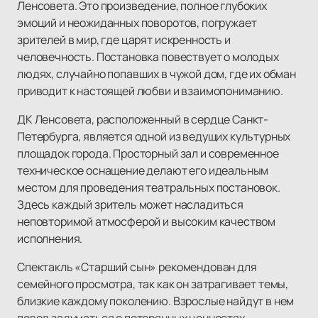
Ленсовета. Это произведение, полное глубоких
эмоций и неожиданных поворотов, погружает
зрителей в мир, где царят искренность и
человечность. Постановка повествует о молодых
людях, случайно попавших в чужой дом, где их обман
приводит к настоящей любви и взаимопониманию.
ДК Ленсовета, расположенный в сердце Санкт-
Петербурга, является одной из ведущих культурных
площадок города. Просторный зал и современное
техническое оснащение делают его идеальным
местом для проведения театральных постановок.
Здесь каждый зритель может насладиться
неповторимой атмосферой и высоким качеством
исполнения.
Спектакль «Старший сын» рекомендован для
семейного просмотра, так как он затрагивает темы,
близкие каждому поколению. Взрослые найдут в нем