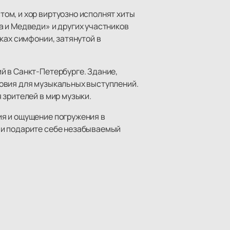
ом, и хор виртуозно исполнят хиты
 и Медведи» и других участников
ках симфонии, затянутой в
й в Санкт-Петербурге. Здание,
овия для музыкальных выступлений.
 зрителей в мир музыки.
ия и ощущение погружения в
 и подарите себе незабываемый