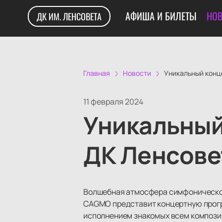
АФИША И БИЛЕТЫ
НОВ
ДК ИМ. ЛЕНСОВЕТА
Главная
Новости
Уникальный конц
11 февраля 2024
Уникальный
ДК Ленсове
Волшебная атмосфера симфонической
CAGMO представит концертную прогр
исполнением знакомых всем компози