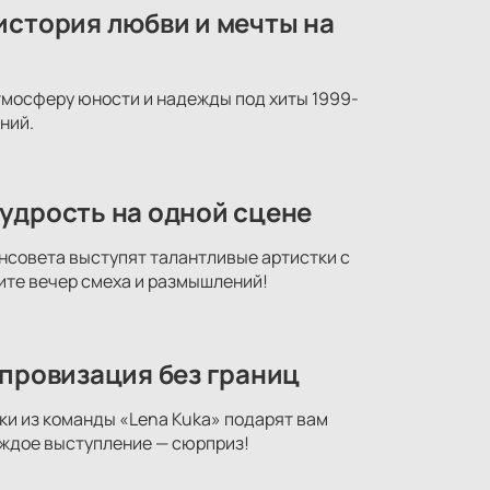
история любви и мечты на
атмосферу юности и надежды под хиты 1999-
ний.
удрость на одной сцене
нсовета выступят талантливые артистки с
ите вечер смеха и размышлений!
мпровизация без границ
ки из команды «Lena Kuka» подарят вам
аждое выступление — сюрприз!