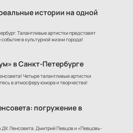
 реальные истории на одной
тербург. Талантливые артистки представят
 событие в культурной жизни города!
м» в Санкт-Петербурге
енсовета! Четыре талантливые артистки
есь в атмосферу юмора и творчества!
енсовета: погружение в
в ДК Ленсовета. Дмитрий Певцов и «Певцовъ-