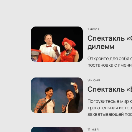
1 июля
Спектакль «
дилемм
Откройте для себя 
постановка с имени
9 июня
Спектакль «
Погрузитесь в мир 
трогательная истор
захватывающей пос
11 мая