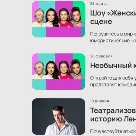
28 марта
Шоу «Женски
сцене
Погрузитесь в мир 
юмористические ном
28 февраля
Необычный к
Откройте для себя 
представят комеди
19 января
Театрализов
историю Ле
Почувствуйте атмос