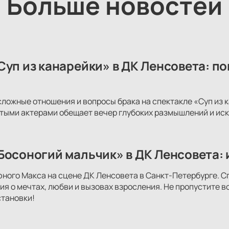
Больше новостей
Суп из канарейки» в ДК Ленсовета: п
сложные отношения и вопросы брака на спектакле «Суп из
тыми актерами обещает вечер глубоких размышлений и иск
Босоногий мальчик» в ДК Ленсовета: 
юного Макса на сцене ДК Ленсовета в Санкт-Петербурге. С
ия о мечтах, любви и вызовах взросления. Не пропустите 
тановки!