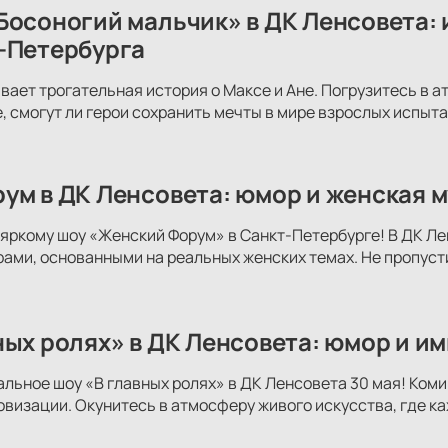
Босоногий мальчик» в ДК Ленсовета: 
-Петербурга
вает трогательная история о Максе и Ане. Погрузитесь в 
е, смогут ли герои сохранить мечты в мире взрослых испыта
ум в ДК Ленсовета: юмор и женская м
яркому шоу «Женский Форум» в Санкт-Петербурге! В ДК Ле
ми, основанными на реальных женских темах. Не пропуст
ных ролях» в ДК Ленсовета: юмор и и
альное шоу «В главных ролях» в ДК Ленсовета 30 мая! Коми
овизации. Окунитесь в атмосферу живого искусства, где к