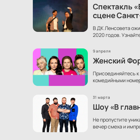
Спектакль «
сцене Санкт
В ДК Ленсовета ожи
2020 годов. Узнайт
9 апреля
Женский Фор
Присоединяйтесь к 
комедийными номера
31 марта
Шоу «В глав
Не пропустите уник
вечер смеха и импр