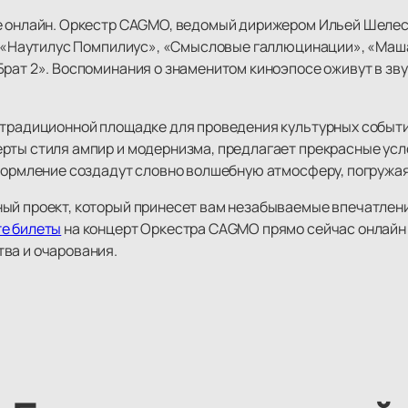
е онлайн. Оркестр CAGMO, ведомый дирижером Ильей Шелест
», «Наутилус Помпилиус», «Смысловые галлюцинации», «Маша
рат 2». Воспоминания о знаменитом киноэпосе оживут в зву
 традиционной площадке для проведения культурных событи
рты стиля ампир и модернизма, предлагает прекрасные усл
оформление создадут словно волшебную атмосферу, погружая
ый проект, который принесет вам незабываемые впечатлен
те билеты
на концерт Оркестра CAGMO прямо сейчас онлайн
ва и очарования.