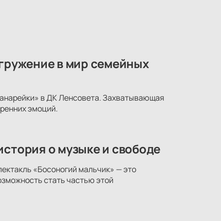
огружение в мир семейных
 канарейки» в ДК Ленсовета. Захватывающая
ренних эмоций.
история о музыке и свободе
пектакль «Босоногий мальчик» — это
возможность стать частью этой