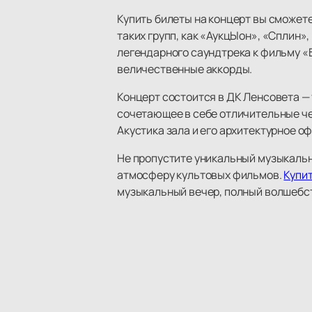
Купить билеты на концерт вы сможет
таких групп, как «АукцЫон», «Сплин
легендарного саундтрека к фильму «Б
величественные аккорды.
Концерт состоится в ДК Ленсовета —
сочетающее в себе отличительные че
Акустика зала и его архитектурное 
Не пропустите уникальный музыкальн
атмосферу культовых фильмов.
Купи
музыкальный вечер, полный волшебст