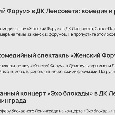
й Форум» в ДК Ленсовета: комедия и
комедии с шоу «Женский Форум» в ДК Ленсовета, Санкт-Пе
ера на темы из женских форумов. Не пропустите это яркое
омедийный спектакль «Женский Фору
уникальное шоу «Женский Форум» в Доме культуры имени Л
йные номера, вдохновленные женскими форумами. Погрузит
анный концерт «Эхо блокады» в ДК Л
нинграда
феру блокадного Ленинграда на концерте «Эхо блокады» 