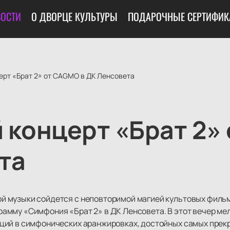
ОСТИ
О ДВОРЦЕ КУЛЬТУРЫ
ПОДАРОЧНЫЕ СЕРТИФИК
ерт «Брат 2» от CAGMO в ДК Ленсовета
 концерт «Брат 2»
та
 музыки сойдется с неповторимой магией культовых фильм
амму «Симфония «Брат 2» в ДК Ленсовета. В этот вечер ме
ций в симфонических аранжировках, достойных самых прекр