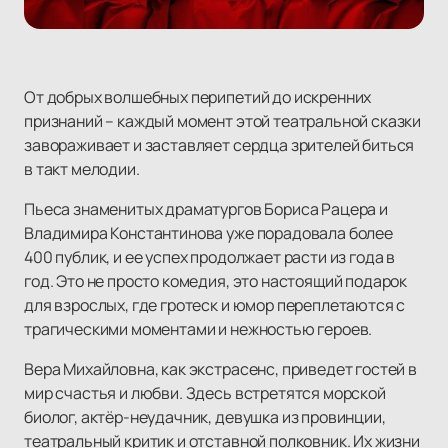
От добрых волшебных перипетий до искренних
признаний – каждый момент этой театральной сказки
завораживает и заставляет сердца зрителей биться
в такт мелодии.
Пьеса знаменитых драматургов Бориса Рацера и
Владимира Константинова уже порадовала более
400 публик, и ее успех продолжает расти из года в
год. Это не просто комедия, это настоящий подарок
для взрослых, где гротеск и юмор переплетаются с
трагическими моментами и нежностью героев.
Вера Михайловна, как экстрасенс, приведет гостей в
мир счастья и любви. Здесь встретятся морской
биолог, актёр-неудачник, девушка из провинции,
театральный критик и отставной полковник. Их жизни