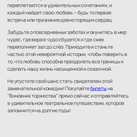
переплетаются в удивительных сочетаниях, и
каждый найдет свою любовь – будь то первая
встреча или признание давно горящих сердец.
Забудьте о повседневных заботах и окунитесь в мир
чудес, где вера в чудо сбудется и где смех
переполняет зал до слёз. Приходите и станьте
частью этой невероятной истории, чтобы поверить в
то, что любовь способна преодолеть все границы и
сделать нашу жизнь насыщенной и сказочной.
Не упустите свой шанс стать свидетелем этой
замечательной комедии! Покупайте
билеты
на
"Виновник торжества" прямо сейчас и отправляйтесь
в удивительное театральное путешествие, которое
запомнится на долгие годы!