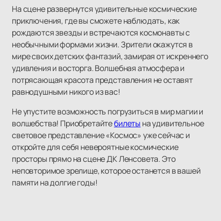
На сцене развернутся удивительные космические
приключения, где вы сможете наблюдать, как
рождаются звезды и встречаются космонавты с
необычными формами жизни. Зрители окажутся в
мире своих детских фантазий, замирая от искреннего
удивления и восторга. Волшебная атмосфера и
потрясающая красота представления не оставят
равнодушными никого из вас!
Не упустите возможность погрузиться в мир магии и
волшебства! Приобретайте
билеты
на удивительное
световое представление «Космос» уже сейчас и
откройте для себя невероятные космические
просторы прямо на сцене ДК Ленсовета. Это
неповторимое зрелище, которое останется в вашей
памяти на долгие годы!