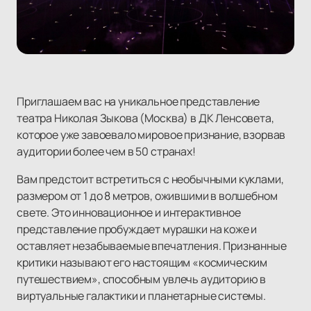
Приглашаем вас на уникальное представление
театра Николая Зыкова (Москва) в ДК Ленсовета,
которое уже завоевало мировое признание, взорвав
аудитории более чем в 50 странах!
Вам предстоит встретиться с необычными куклами,
размером от 1 до 8 метров, ожившими в волшебном
свете. Это инновационное и интерактивное
представление пробуждает мурашки на коже и
оставляет незабываемые впечатления. Признанные
критики называют его настоящим «космическим
путешествием», способным увлечь аудиторию в
виртуальные галактики и планетарные системы.