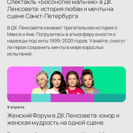
Спектакль «Босоногий мальчик» в ДК
Ленсовета: история любви и мечты на
сцене Санкт-Петербурга
В ДК Ленсовета оживает трогательная история о
Максе и Ане. Погрузитесь в атмосферу юности и
надежды под хиты 1999-2020 годов. Узнайте, смогут
ли герои сохранить мечты в мире взрослых
испытаний.
9 апреля
Женский Форум в ДК Ленсовета: юмор и
женская мудрость на одной сцене