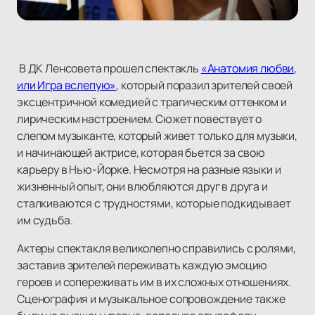
В ДК Ленсовета прошел спектакль
«Анатомия любви,
или Игра вслепую»
, который поразил зрителей своей
эксцентричной комедией с трагическим оттенком и
лирическим настроением. Сюжет повествует о
слепом музыканте, который живет только для музыки,
и начинающей актрисе, которая бьется за свою
карьеру в Нью-Йорке. Несмотря на разные языки и
жизненный опыт, они влюбляются друг в друга и
сталкиваются с трудностями, которые подкидывает
им судьба.
Актеры спектакля великолепно справились с ролями,
заставив зрителей переживать каждую эмоцию
героев и сопереживать им в их сложных отношениях.
Сценография и музыкальное сопровождение также