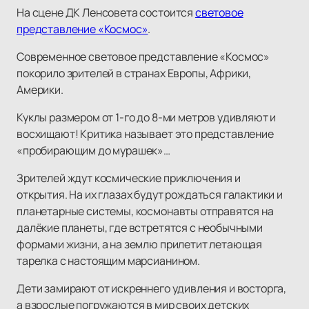
На сцене ДК Ленсовета состоится
световое
представление «Космос»
.
Современное световое представление «Космос»
покорило зрителей в странах Европы, Африки,
Америки.
Куклы размером от 1-го до 8-ми метров удивляют и
восхищают! Критика называет это представление
«пробирающим до мурашек»…
Зрителей ждут космические приключения и
открытия. На их глазах будут рождаться галактики и
планетарные системы, космонавты отправятся на
далёкие планеты, где встретятся с необычными
формами жизни, а на землю прилетит летающая
тарелка с настоящим марсианином.
Дети замирают от искреннего удивления и восторга,
а взрослые погружаются в мир своих детских