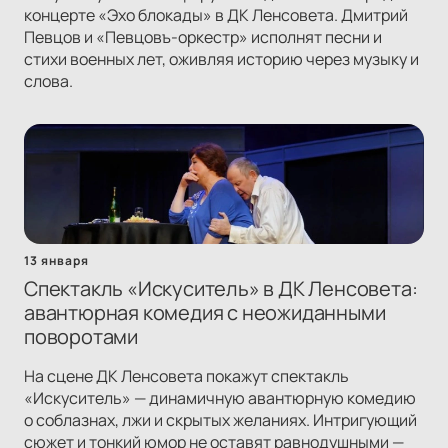
концерте «Эхо блокады» в ДК Ленсовета. Дмитрий
Певцов и «Певцовъ-оркестр» исполнят песни и
стихи военных лет, оживляя историю через музыку и
слова.
13 января
Спектакль «Искуситель» в ДК Ленсовета:
авантюрная комедия с неожиданными
поворотами
На сцене ДК Ленсовета покажут спектакль
«Искуситель» — динамичную авантюрную комедию
о соблазнах, лжи и скрытых желаниях. Интригующий
сюжет и тонкий юмор не оставят равнодушными —