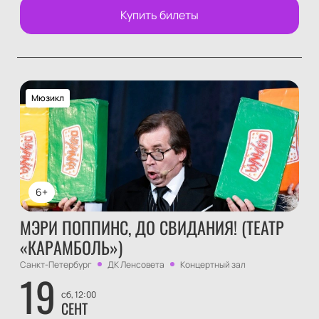
Купить билеты
Мюзикл
6+
МЭРИ ПОППИНС, ДО СВИДАНИЯ! (ТЕАТР
«КАРАМБОЛЬ»)
Санкт-Петербург
ДК Ленсовета
Концертный зал
19
сб, 12:00
СЕНТ