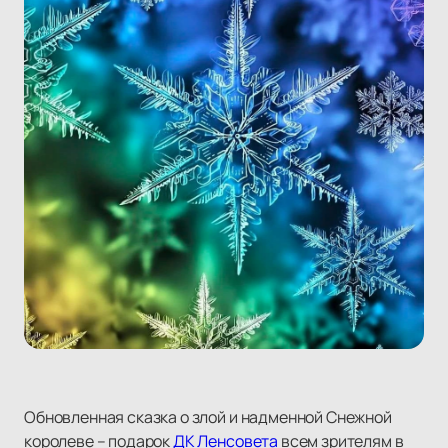
Обновленная сказка о злой и надменной Снежной
королеве – подарок
ДК Ленсовета
всем зрителям в