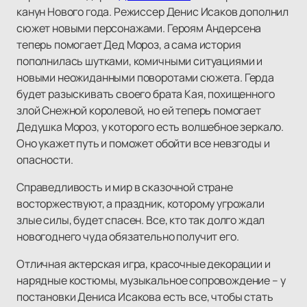
канун Нового года. Режиссер Денис Исаков дополнил
сюжет новыми персонажами. Героям Андерсена
теперь помогает Дед Мороз, а сама история
пополнилась шутками, комичными ситуациями и
новыми неожиданными поворотами сюжета. Герда
будет разыскивать своего брата Кая, похищенного
злой Снежной королевой, но ей теперь помогает
Дедушка Мороз, у которого есть волшебное зеркало.
Оно укажет путь и поможет обойти все невзгоды и
опасности.
Справедливость и мир в сказочной стране
восторжествуют, а праздник, которому угрожали
злые силы, будет спасен. Все, кто так долго ждал
новогоднего чуда обязательно получит его.
Отличная актерская игра, красочные декорации и
нарядные костюмы, музыкальное сопровождение – у
постановки Дениса Исакова есть все, чтобы стать