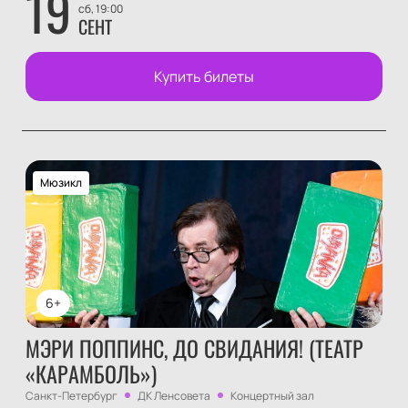
19
сб, 19:00
СЕНТ
Купить билеты
Мюзикл
6+
МЭРИ ПОППИНС, ДО СВИДАНИЯ! (ТЕАТР
«КАРАМБОЛЬ»)
Санкт-Петербург
ДК Ленсовета
Концертный зал