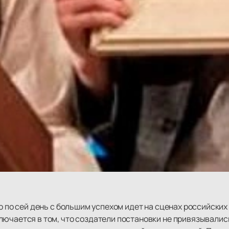
но по сей день с большим успехом идет на сценах российских
лючается в том, что создатели постановки не привязывалис