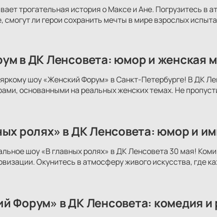
вает трогательная история о Максе и Ане. Погрузитесь в 
е, смогут ли герои сохранить мечты в мире взрослых испыта
ум в ДК Ленсовета: юмор и женская м
яркому шоу «Женский Форум» в Санкт-Петербурге! В ДК Ле
ми, основанными на реальных женских темах. Не пропуст
ных ролях» в ДК Ленсовета: юмор и и
альное шоу «В главных ролях» в ДК Ленсовета 30 мая! Коми
овизации. Окунитесь в атмосферу живого искусства, где к
й Форум» в ДК Ленсовета: комедия и