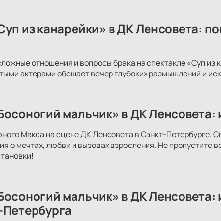
Суп из канарейки» в ДК Ленсовета: п
сложные отношения и вопросы брака на спектакле «Суп из
тыми актерами обещает вечер глубоких размышлений и иск
Босоногий мальчик» в ДК Ленсовета: 
юного Макса на сцене ДК Ленсовета в Санкт-Петербурге. С
ия о мечтах, любви и вызовах взросления. Не пропустите 
тановки!
Босоногий мальчик» в ДК Ленсовета: 
-Петербурга