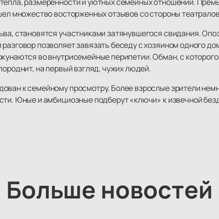
тепла, размеренности и уютных семейных отношений. Премье
шел множество восторженных отзывов со стороны театралов 
ьва, становятся участниками затянувшегося свидания. Опоз
 разговор позволяет завязать беседу с хозяином одного до
кунаются во внутрисемейные перипетии. Обман, с которого 
породнит, на первый взгляд, чужих людей.
ован к семейному просмотру. Более взрослые зрители немно
сти. Юные и амбициозные подберут «ключи» к извечной бе
Больше новостей