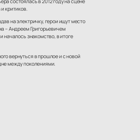
ра состоялась в 2012 году на сцене
и критиков.
дав на электричку, герои ищут место
ма – Андреем Григорьевичем
и началось знакомство, в итоге
го вернуться в прошлое и с новой
здне между поколениями.