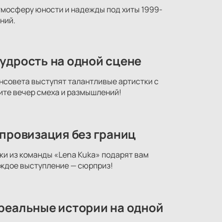
атмосферу юности и надежды под хиты 1999-
ний.
удрость на одной сцене
нсовета выступят талантливые артистки с
ите вечер смеха и размышлений!
мпровизация без границ
ки из команды «Lena Kuka» подарят вам
аждое выступление — сюрприз!
 реальные истории на одной