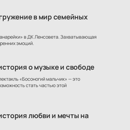
огружение в мир семейных
 канарейки» в ДК Ленсовета. Захватывающая
ренних эмоций.
история о музыке и свободе
пектакль «Босоногий мальчик» — это
возможность стать частью этой
история любви и мечты на