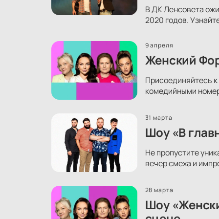
В ДК Ленсовета ожи
2020 годов. Узнайт
9 апреля
Женский Фор
Присоединяйтесь к 
комедийными номера
31 марта
Шоу «В глав
Не пропустите уник
вечер смеха и импр
28 марта
Шоу «Женски
сцене