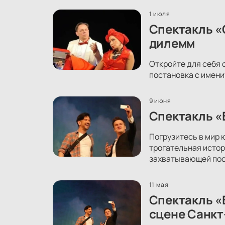
1 июля
Спектакль «
дилемм
Откройте для себя 
постановка с имени
9 июня
Спектакль «
Погрузитесь в мир 
трогательная истор
захватывающей пос
11 мая
Спектакль «
сцене Санкт