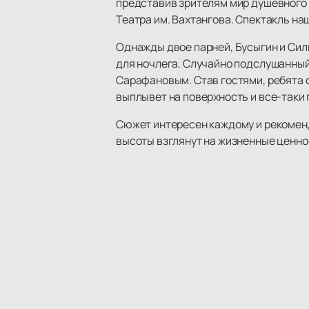
представив зрителям мир душевного 
Театра им. Вахтангова. Спектакль на
Однажды двое парней, Бусыгин и Сил
для ночлега. Случайно подслушанный
Сарафановым. Став гостями, ребята о
выплывет на поверхность и все-таки 
Сюжет интересен каждому и рекоменд
высоты взглянут на жизненные ценно