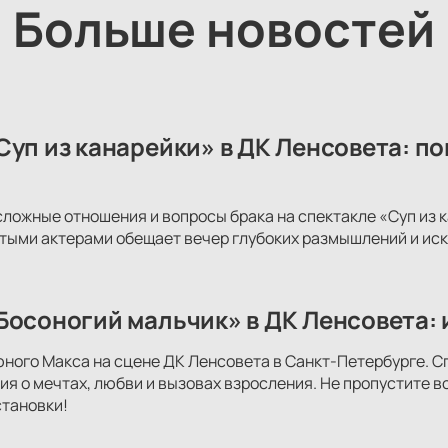
Больше новостей
Суп из канарейки» в ДК Ленсовета: п
сложные отношения и вопросы брака на спектакле «Суп из
тыми актерами обещает вечер глубоких размышлений и иск
Босоногий мальчик» в ДК Ленсовета: 
юного Макса на сцене ДК Ленсовета в Санкт-Петербурге. С
ия о мечтах, любви и вызовах взросления. Не пропустите 
тановки!