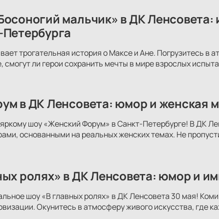
Босоногий мальчик» в ДК Ленсовета: 
-Петербурга
вает трогательная история о Максе и Ане. Погрузитесь в 
е, смогут ли герои сохранить мечты в мире взрослых испыта
ум в ДК Ленсовета: юмор и женская м
яркому шоу «Женский Форум» в Санкт-Петербурге! В ДК Ле
ми, основанными на реальных женских темах. Не пропуст
ных ролях» в ДК Ленсовета: юмор и и
альное шоу «В главных ролях» в ДК Ленсовета 30 мая! Коми
овизации. Окунитесь в атмосферу живого искусства, где к