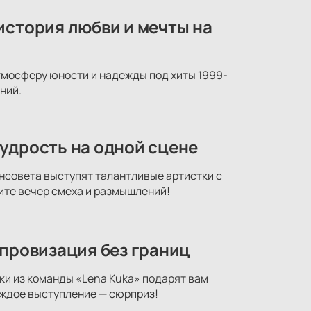
история любви и мечты на
атмосферу юности и надежды под хиты 1999-
ний.
удрость на одной сцене
нсовета выступят талантливые артистки с
ите вечер смеха и размышлений!
мпровизация без границ
ки из команды «Lena Kuka» подарят вам
аждое выступление — сюрприз!