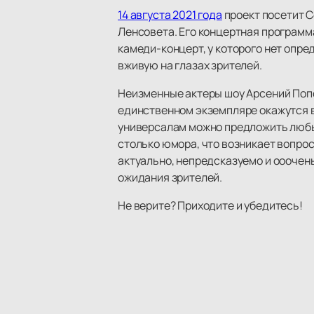
14 августа 2021 года
проект посетит 
Ленсовета. Его концертная программ
камеди-концерт, у которого нет опре
вживую на глазах зрителей.
Неизменные актеры шоу Арсений Попо
единственном экземпляре окажутся в
универсалам можно предложить любые
столько юмора, что возникает вопрос:
актуально, непредсказуемо и ооочен
ожидания зрителей.
Не верите? Приходите и убедитесь!