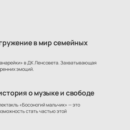
огружение в мир семейных
 канарейки» в ДК Ленсовета. Захватывающая
ренних эмоций.
история о музыке и свободе
пектакль «Босоногий мальчик» — это
возможность стать частью этой