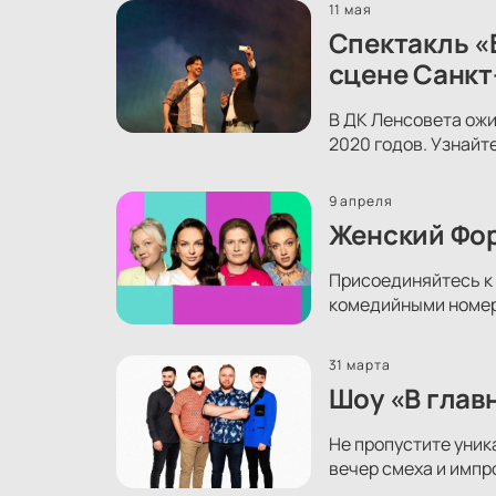
11 мая
Спектакль «
сцене Санкт
В ДК Ленсовета ожи
2020 годов. Узнайт
9 апреля
Женский Фор
Присоединяйтесь к 
комедийными номера
31 марта
Шоу «В глав
Не пропустите уник
вечер смеха и импр