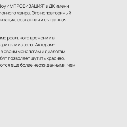
 «Шоу ИМПРОВИЗАЦИЯ" в ДК имени
ионного жанра. Это неповторимый
визация, созданная и сыгранная
ме реального времени и в
зрители из зала. Актерам-
ав своим монологам и диалогам
ебят позволяет шутить красиво,
ваются еще более неожиданными, чем