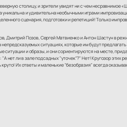
Северную столицу, и зрители увидят ни с чем несравнимое
а уникальна и удивительна необычными играми импровизац
деленного сценария, подготовки и репетиций! Только импро
в, Дмитрий Позов, Сергей Матвиенко и Антон Шастун в режи
 непредсказуемых ситуациях, которые им будут предлагать 
 ситуации и образы, и они сориентируются на месте, прид
 "А нет ли в зале подсадных "уточек"?" Нет! Кругозор этих р
ь круто! Их ответы и маленькие "безобразия" всегда оказы