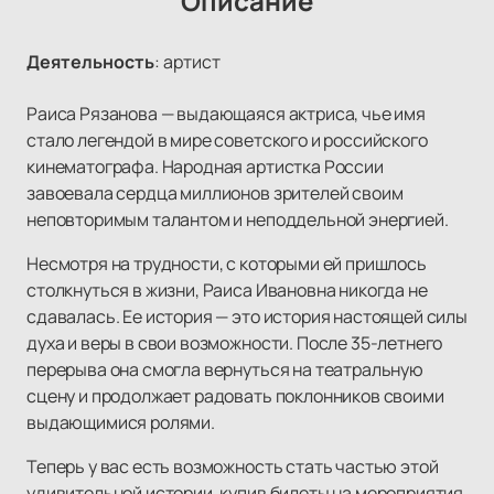
Описание
Деятельность
:
артист
Раиса Рязанова — выдающаяся актриса, чье имя
стало легендой в мире советского и российского
кинематографа. Народная артистка России
завоевала сердца миллионов зрителей своим
неповторимым талантом и неподдельной энергией.
Несмотря на трудности, с которыми ей пришлось
столкнуться в жизни, Раиса Ивановна никогда не
сдавалась. Ее история — это история настоящей силы
духа и веры в свои возможности. После 35-летнего
перерыва она смогла вернуться на театральную
сцену и продолжает радовать поклонников своими
выдающимися ролями.
Теперь у вас есть возможность стать частью этой
удивительной истории, купив билеты на мероприятия,