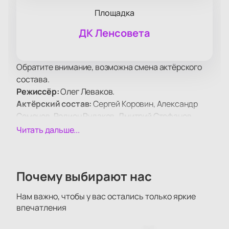
Площадка
ДК Ленсовета
Обратите внимание, возможна смена актёрского
состава.
Режиссёр:
Олег Леваков.
Актёрский состав:
Сергей Коровин, Александр
Семенов, Родион Рудаков, Дмитрий Стефанов,
Максим Харитонов, Ольга Левина, Андрей Котов,
Читать дальше...
Лина Нова, Егор Матвеенко, Константин Гайдук,
Кирилл Несмеянов, Екатерина Царькова, Игорь
Елькин, Диана Тараскина.
Почему выбирают нас
Мюзикл «Жар-птица» от Театра «Карамболь»
приглашает зрителей в мир волшебства и мечты на
Нам важно, чтобы у вас остались только яркие
сцене ДК Ленсовета. Этот спектакль, удостоенный
впечатления
звания лауреата фестиваля «Театры Санкт-
Петербурга — детям», обещает стать ярким