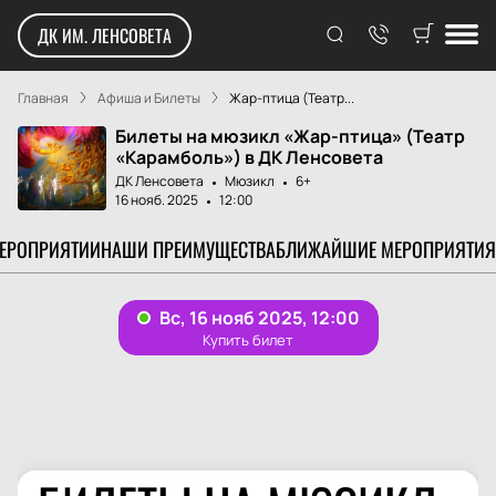
ДК ИМ. ЛЕНСОВЕТА
Главная
Афиша и Билеты
Жар-птица (Театр...
Билеты на мюзикл «Жар-птица» (Театр
«Карамболь») в ДК Ленсовета
ДК Ленсовета
Мюзикл
6+
16 нояб. 2025
12:00
МЕРОПРИЯТИИ
НАШИ ПРЕИМУЩЕСТВА
БЛИЖАЙШИЕ МЕРОПРИЯТИЯ