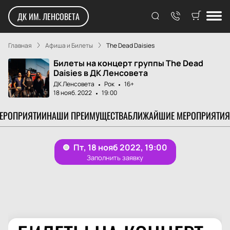
ДК ИМ. ЛЕНСОВЕТА
Главная
Афиша и Билеты
The Dead Daisies
Билеты на концерт группы The Dead
Daisies в ДК Ленсовета
ДК Ленсовета
Рок
16+
18 нояб. 2022
19:00
МЕРОПРИЯТИИ
НАШИ ПРЕИМУЩЕСТВА
БЛИЖАЙШИЕ МЕРОПРИЯТИЯ