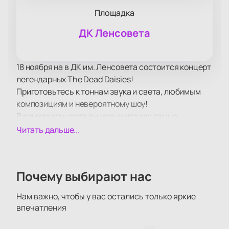
Площадка
ДК Ленсовета
18 ноября на в ДК им. Ленсовета состоится концерт
легендарных The Dead Daisies!
Приготовьтесь к тоннам звука и света, любимым
композициям и невероятному шоу!
В рамках концерта вы услышите как самые
популярные и проверенные временем композиции,
Читать дальше...
так и свежие новинки в репертуаре The Dead
Daisies, вышедшие в недавних альбомах.
Самое передовое световое и звуковое
Почему выбирают нас
оборудование позволит вам отчетливо услышать
каждый аккорд и рассмотреть любимых
Нам важно, чтобы у вас остались только яркие
музыкантов в малейших подробностях, независимо
впечатления
от того, как далеко от сцены вы находитесь!