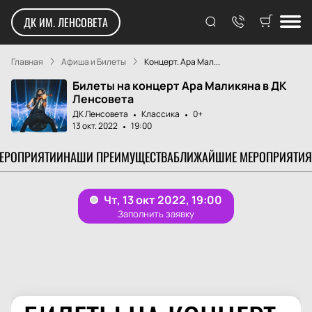
ДК ИМ. ЛЕНСОВЕТА
Главная
Афиша и Билеты
Концерт. Ара Мал...
Билеты на концерт Ара Маликяна в ДК
Ленсовета
ДК Ленсовета
Классика
0+
13 окт. 2022
19:00
МЕРОПРИЯТИИ
НАШИ ПРЕИМУЩЕСТВА
БЛИЖАЙШИЕ МЕРОПРИЯТИЯ