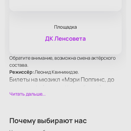
Площадка
ДК Ленсовета
Обратите внимание, возможна смена актёрского
состава.
Режиссёр:
Леонид Квинихидзе.
Билеты на мюзикл «Мэри Поппинс, до
свидания!» (театр «Карамболь») в
Читать дальше...
Санкт-Петербурге
Музыкальный спектакль по мотивам произведения
Памелы Трэверс и киносценария Владимира
Валуцкого идет на сцене ДК Ленсовета.
Почему выбирают нас
Постановка получила национальную премию