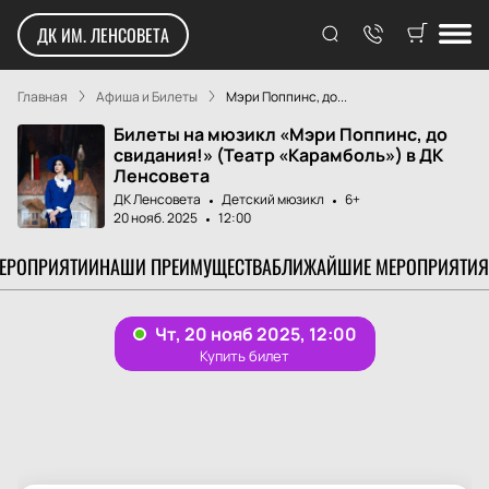
ДК ИМ. ЛЕНСОВЕТА
Главная
Афиша и Билеты
Мэри Поппинс, до...
Билеты на мюзикл «Мэри Поппинс, до
свидания!» (Театр «Карамболь») в ДК
Ленсовета
ДК Ленсовета
Детский мюзикл
6+
20 нояб. 2025
12:00
МЕРОПРИЯТИИ
НАШИ ПРЕИМУЩЕСТВА
БЛИЖАЙШИЕ МЕРОПРИЯТИЯ