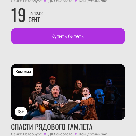
Санкт-Петербург
ДК Ленсовета
Концертный зал
19
сб, 12:00
СЕНТ
Купить билеты
Комедия
18+
СПАСТИ РЯДОВОГО ГАМЛЕТА
Санкт-Петербург
ДК Ленсовета
Концертный зал