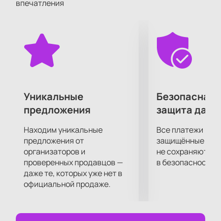
впечатления
вновь.
Работу режиссера и актерской труппы высоко
оценили многие театральные критики и эксперты.
Не упустите возможности составить о спектакле
"Шикарная свадьба" собственное мнение!
Уникальные
Безопасная 
предложения
защита данн
Находим уникальные
Все платежи про
предложения от
защищённые шлю
организаторов и
не сохраняются 
проверенных продавцов —
в безопасности.
даже те, которых уже нет в
официальной продаже.