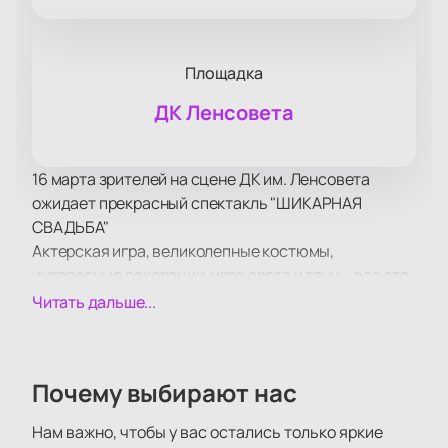
Площадка
ДК Ленсовета
16 марта зрителей на сцене ДК им. Ленсовета
ожидает прекрасный спектакль "ШИКАРНАЯ
СВАДЬБА"
Актерская игра, великолепные костюмы,
интересные декорации, игра света и тени – все это
позволяет с уверенностью назвать спектакль
Читать дальше...
образцом произведения с высочайшим уровнем
художественного оформления.
Спектакль получился очень тонким, чувственным,
Почему выбирают нас
пронзительным. После просмотра он, как
выдержанное дорогое вино, оставляет приятное
Нам важно, чтобы у вас остались только яркие
послевкусие и желание насладиться увиденным