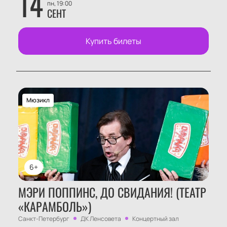
14
пн, 19:00
СЕНТ
Купить билеты
Мюзикл
6+
МЭРИ ПОППИНС, ДО СВИДАНИЯ! (ТЕАТР
«КАРАМБОЛЬ»)
Санкт-Петербург
ДК Ленсовета
Концертный зал