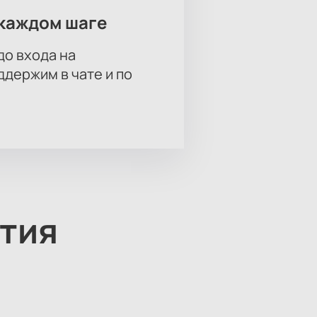
каждом шаге
до входа на
держим в чате и по
тия