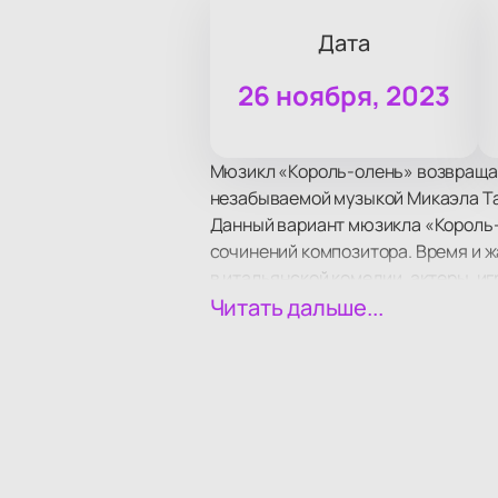
Дата
26 ноября, 2023
Мюзикл «Король-олень» возвращает
незабываемой музыкой Микаэла Т
Данный вариант мюзикла «Король-о
сочинений композитора. Время и ж
в итальянской комедии, актеры, и
характеров людей, вполне узнава
Читать дальше...
любовь – она и в сказке, и в жизни
Актеры постараются этот секрет дл
«Карамболь».