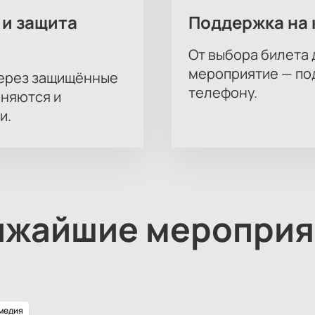
 и защита
Поддержка на 
От выбора билета 
мероприятие — под
через защищённые
телефону.
аняются и
и.
ижайшие мероприя
медия