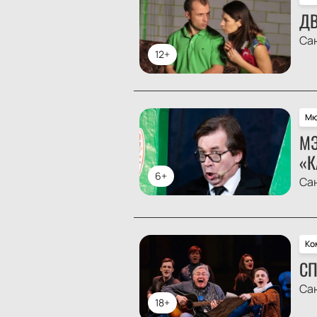
ДВ
Са
12+
Мю
МЭ
«К
6+
Са
Ко
СП
Са
18+