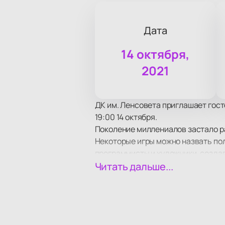
Дата
14 октября,
2021
ДК им. Ленсовета приглашает гост
19:00 14 октября.
Поколение миллениалов застало ра
Некоторые игры можно назвать по
программисты и художники, созда
Этот концерт понравится как тем, к
Читать дальше...
прозвучит на вечере – великолепн
В программе представлены композиц
Children of Morta, Diablo, Torchlight,
Стоит только закрыть глаза, и с 