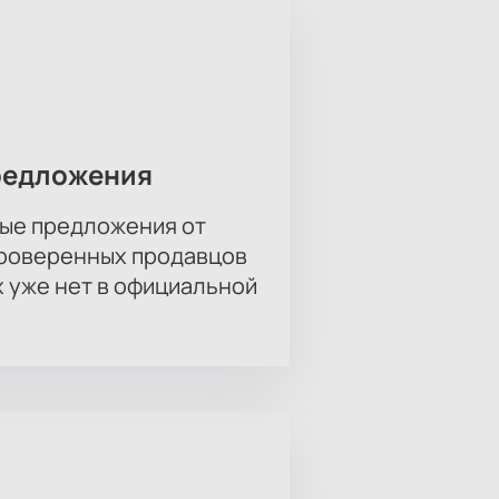
estra» на базе музыкального
рых не раз был отмечен самыми
 музыкальный репертуар. CAGMO
т «Фэнтези: Музыкальные миры
ать в кассы театра, всего пару
редложения
ые предложения от
проверенных продавцов
х уже нет в официальной