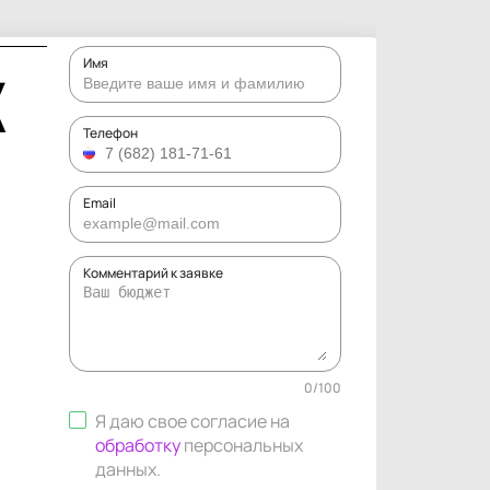
Имя
Х
Телефон
Email
Комментарий к заявке
0
/
100
Я даю свое согласие на
обработку
персональных
данных
.