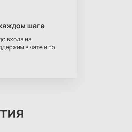
каждом шаге
до входа на
держим в чате и по
тия