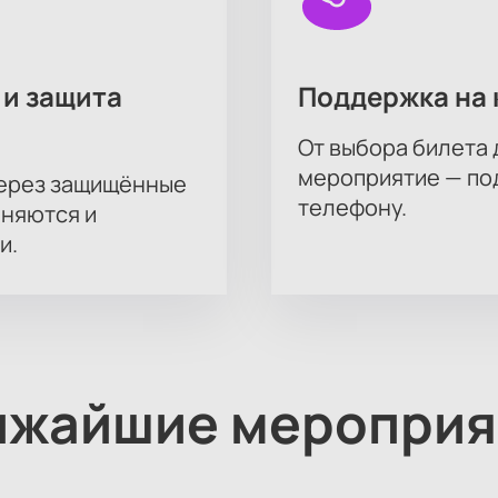
 и защита
Поддержка на 
От выбора билета 
мероприятие — под
через защищённые
телефону.
аняются и
и.
ижайшие мероприя