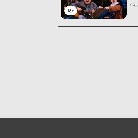
Са
18+