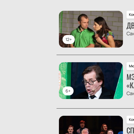
Ко
ДВ
Са
12+
Мю
МЭ
«К
6+
Са
Ко
СП