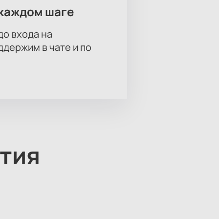
каждом шаге
до входа на
держим в чате и по
тия