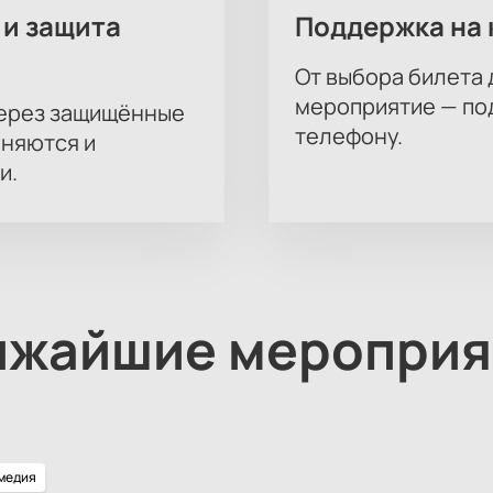
 и защита
Поддержка на 
От выбора билета 
мероприятие — под
через защищённые
телефону.
аняются и
и.
ижайшие мероприя
медия