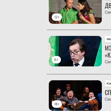
ДВ
Са
12+
Мю
МЭ
«К
6+
Са
Ко
СП
Са
18+