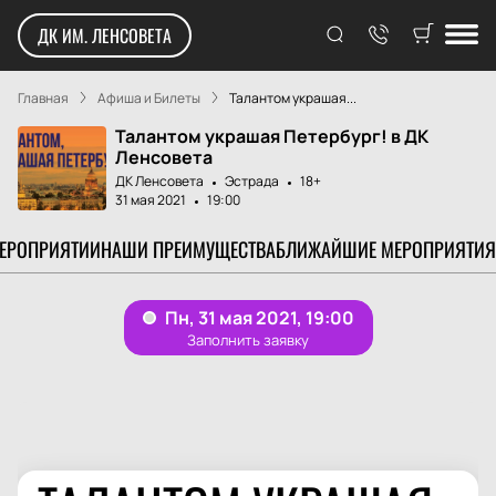
ДК ИМ. ЛЕНСОВЕТА
Главная
Афиша и Билеты
Талантом украшая...
Талантом украшая Петербург! в ДК
Ленсовета
ДК Ленсовета
Эстрада
18+
31 мая 2021
19:00
МЕРОПРИЯТИИ
НАШИ ПРЕИМУЩЕСТВА
БЛИЖАЙШИЕ МЕРОПРИЯТИЯ