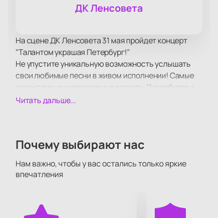
ДК Ленсовета
На сцене ДК Ленсовета 31 мая пройдет концерт
"Талантом украшая Петербург!"
Не упустите уникальную возможность услышать
свои любимые песни в живом исполнении! Самые
талантливые и популярные артисты Петербурга и
Москвы в этот вечер поздравят жителей
Читать дальше...
культурной столицы с днем рождения города
Санкт-Петербурга!
Большие экраны за сценой помогут рассмотреть
Почему выбирают нас
все происходящее на ней в мельчайших
подробностях.
Нам важно, чтобы у вас остались только яркие
впечатления