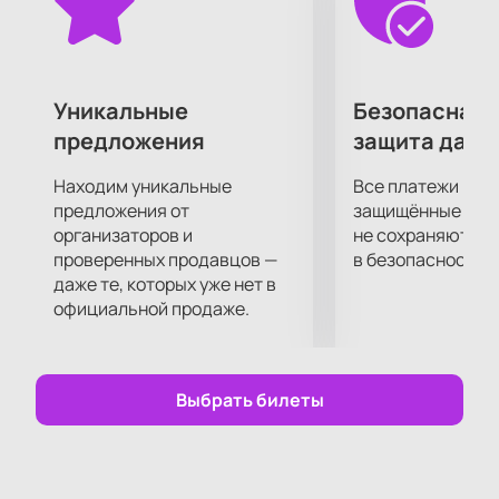
услышать хиты любимого исполнителя и подпевать
ему, а также невероятное шоу, которые Сябры
подарят своим поклонникам на сцене.
Самое передовое световое и звуковое
Уникальные
Безопасная 
оборудование позволит вам отчетливо услышать
предложения
защита данн
каждый аккорд и рассмотреть любимых артистов в
малейших подробностях, независимо от того, как
Находим уникальные
Все платежи про
далеко от сцены вы находитесь!
предложения от
защищённые шлю
организаторов и
не сохраняются 
проверенных продавцов —
в безопасности.
даже те, которых уже нет в
официальной продаже.
Выбрать билеты