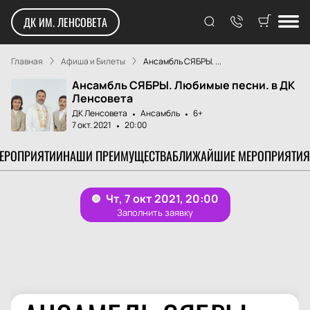
ДК ИМ. ЛЕНСОВЕТА
Главная
Афиша и Билеты
Ансамбль СЯБРЫ. ...
Ансамбль СЯБРЫ. Любимые песни. в ДК
Ленсовета
ДК Ленсовета
Ансамбль
6+
7 окт. 2021
20:00
МЕРОПРИЯТИИ
НАШИ ПРЕИМУЩЕСТВА
БЛИЖАЙШИЕ МЕРОПРИЯТИЯ