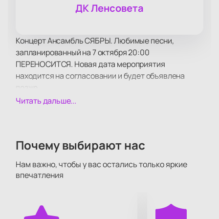
ДК Ленсовета
Концерт Ансамбль СЯБРЫ. Любимые песни,
запланированный на 7 октября 20:00
ПЕРЕНОСИТСЯ. Новая дата мероприятия
находится на согласовании и будет объявлена
позже.
В ДК Ленсовета состоится концерт ансамбля
Читать дальше...
Сябры.
Тонны звука и света, невероятная атмосфера и
море позитива ожидает всех поклонников
Почему выбирают нас
ансамбля!
В рамках концертной программы прозвучат как
Нам важно, чтобы у вас остались только яркие
хорошо известные поклонникам творчества хиты,
впечатления
так и самые свежие композиции, написанные
совсем недавно.
Зрителей традиционно ожидает море драйва и
отличного настроения, возможность вживую