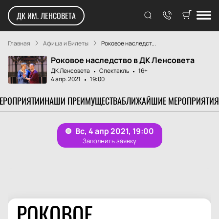
ДК ИМ. ЛЕНСОВЕТА
Главная
Афиша и Билеты
Роковое наследст...
Роковое наследство в ДК Ленсовета
ДК Ленсовета
Спектакль
16+
4 апр. 2021
19:00
МЕРОПРИЯТИИ
НАШИ ПРЕИМУЩЕСТВА
БЛИЖАЙШИЕ МЕРОПРИЯТИЯ
РОКОВОЕ