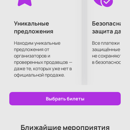
наследство" поможет вам в этом. Вас ждет полное
погружение в сюжет, огромное удовольствие от
актерской игры, декораций, костюмов и
музыкального сопровождения.
Уникальные
Безопасная 
Приятного просмотра!
предложения
защита данн
Находим уникальные
Все платежи про
предложения от
защищённые шлю
организаторов и
не сохраняются 
проверенных продавцов —
в безопасности.
даже те, которых уже нет в
официальной продаже.
Выбрать билеты
Ближайшие мероприятия