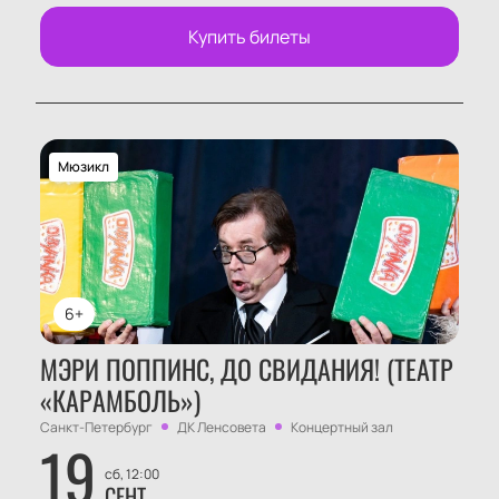
комфорта. Для бронирования используйте онлайн-
Купить билеты
форму или позвоните нам — менеджер расскажет о
расположении мест, правилах заказа и поможет
выбрать подходящие варианты.
Корпоративным клиентам
Для организаций действуют специальные условия
Мюзикл
для коллективного посещения театра. Групповые
заявки принимаются через форму обратной связи
или по телефону — представитель компании
ответит на вопросы об оплате, организации
мероприятия и расскажет о возможностях зала.
6+
МЭРИ ПОППИНС, ДО СВИДАНИЯ! (ТЕАТР
«КАРАМБОЛЬ»)
Санкт-Петербург
ДК Ленсовета
Концертный зал
19
сб, 12:00
СЕНТ