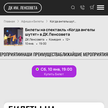
ДК ИМ. ЛЕНСОВЕТА
Главная
Афиша и Билеты
Когда ангелы шут...
Билеты на спектакль «Когда ангелы
шутят» в ДК Ленсовета
ДК Ленсовета
Комедия
12+
10 янв.
19:00
МЕРОПРИЯТИИ
НАШИ ПРЕИМУЩЕСТВА
БЛИЖАЙШИЕ МЕРОПРИЯТИЯ