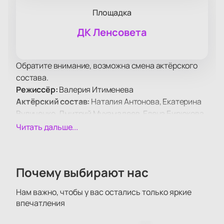
Площадка
ДК Ленсовета
Обратите внимание, возможна смена актёрского
состава.
Режиссёр:
Валерия Итименева
Актёрский состав:
Наталия Антонова, Екатерина
Вуличенко, Дмитрий Мухамадеев, Елена Бирюкова,
Светлана Антонова, Алексей Шевченков, Пётр
Читать дальше...
Красилов, Григорий Сиятвинда, Олег Соколов,
Мария Порошина, Илья Шакунов, Алексей Моисеев
Билеты на спектакль «Когда ангелы
Почему выбирают нас
шутят» в Санкт-Петербурге
Купить билеты
на спектакль «Когда ангелы
Нам важно, чтобы у вас остались только яркие
шутят» можно на сайте. В афише Санкт-Петербурга
впечатления
появилась новая комедийная постановка, которая