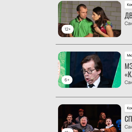
Ко
ДВ
Са
12+
Мю
МЭ
«К
6+
Са
Ко
СП
Са