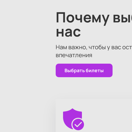
После выбора мест вы можете опла
расскажут о программе, правилах 
Почему в
нас
Нам важно, чтобы у вас ос
впечатления
Выбрать билеты