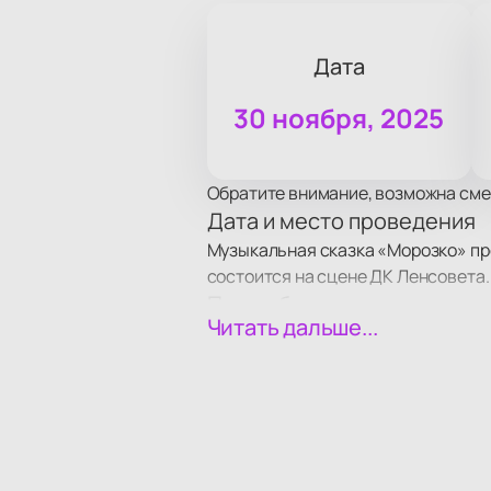
Дата
30 ноября, 2025
Обратите внимание, возможна сме
Дата и место проведения
Музыкальная сказка «Морозко» пр
состоится на сцене ДК Ленсовета.
Про событие и площадку
Читать дальше...
В программе — музыкальные номер
аудиторию. На сцене выступят арт
зале с современным оборудованием
Билеты на музыкальную ск
Купить билеты
на музыкальную ск
стоимость зависит от выбранного 