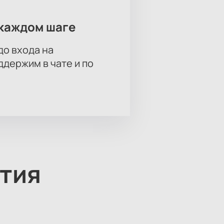
каждом шаге
до входа на
держим в чате и по
тия