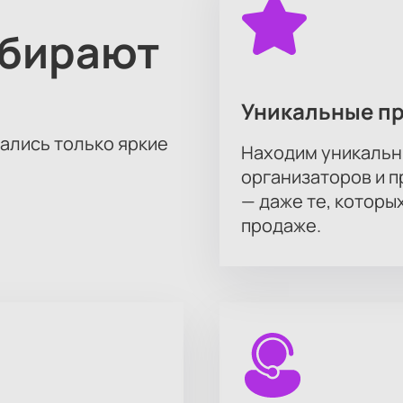
тить заказ через сайт. При необходимости наши менеджеры 
посещения и помогут выбрать места рядом со сценой.
ыбирают
Уникальные п
тались только яркие
Находим уникальн
организаторов и 
— даже те, которы
продаже.