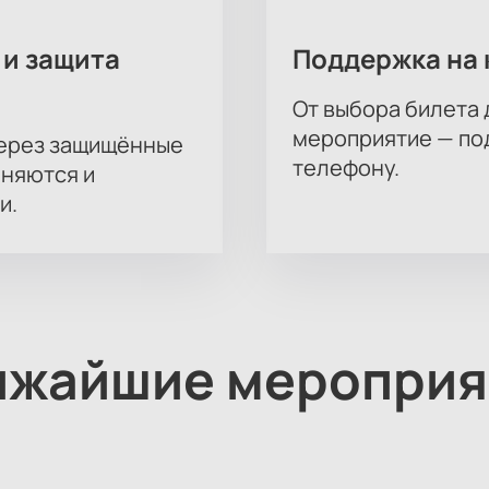
 и защита
Поддержка на 
От выбора билета 
мероприятие — под
через защищённые
телефону.
аняются и
и.
ижайшие мероприя