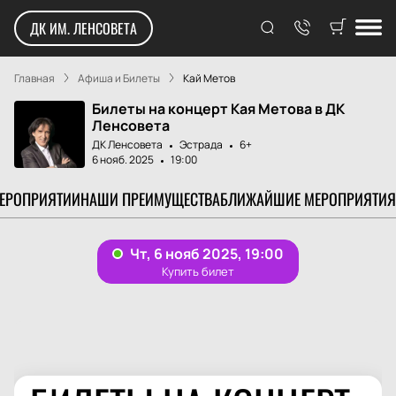
ДК ИМ. ЛЕНСОВЕТА
Главная
Афиша и Билеты
Кай Метов
Билеты на концерт Кая Метова в ДК
Ленсовета
ДК Ленсовета
Эстрада
6+
6 нояб. 2025
19:00
МЕРОПРИЯТИИ
НАШИ ПРЕИМУЩЕСТВА
БЛИЖАЙШИЕ МЕРОПРИЯТИЯ