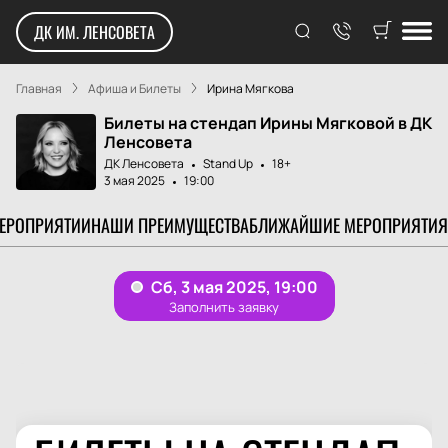
ДК ИМ. ЛЕНСОВЕТА
Главная
Афиша и Билеты
Ирина Мягкова
Билеты на стендап Ирины Мягковой в ДК
Ленсовета
ДК Ленсовета
Stand Up
18+
3 мая 2025
19:00
МЕРОПРИЯТИИ
НАШИ ПРЕИМУЩЕСТВА
БЛИЖАЙШИЕ МЕРОПРИЯТИЯ