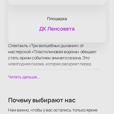
Площадка
ДК Ленсовета
Спектакль «Три волшебных дыхания» от
мастерской «Пластилиновая ворона» обещает
стать ярким событием зимнего сезона. Это
новогодняя сказка, которая раскроет перед
зрителями историю о трех волшебницах, дружбе,
чести и преданности. В центре сюжета — борьба
Читать дальше...
добра и зла, где зависть и ненависть угрожают
всему миру, но добро и правда, как всегда,
окажутся сильнее. Кульминацией станет
Почему выбирают нас
появление Деда Мороза, который расставит все по
своим местам и зажжет огоньки на царь-ёлке.
Нам важно, чтобы у вас остались только яркие
Спектакль пройдет в ДК Ленсовета, одной из