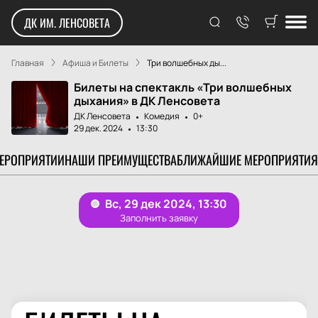
ДК ИМ. ЛЕНСОВЕТА
Главная
Афиша и Билеты
Три волшебных ды...
Билеты на спектакль «Три волшебных
дыхания» в ДК Ленсовета
ДК Ленсовета
Комедия
0+
29 дек. 2024
13:30
МЕРОПРИЯТИИ
НАШИ ПРЕИМУЩЕСТВА
БЛИЖАЙШИЕ МЕРОПРИЯТИЯ