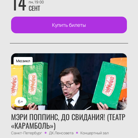
14
пн, 19:00
СЕНТ
Купить билеты
Мюзикл
6+
МЭРИ ПОППИНС, ДО СВИДАНИЯ! (ТЕАТР
«КАРАМБОЛЬ»)
Санкт-Петербург
ДК Ленсовета
Концертный зал