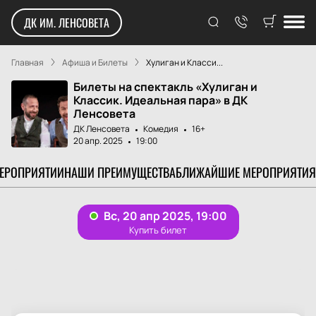
ДК ИМ. ЛЕНСОВЕТА
Главная
Афиша и Билеты
Хулиган и Класси...
Билеты на спектакль «Хулиган и
Классик. Идеальная пара» в ДК
Ленсовета
ДК Ленсовета
Комедия
16+
20 апр. 2025
19:00
МЕРОПРИЯТИИ
НАШИ ПРЕИМУЩЕСТВА
БЛИЖАЙШИЕ МЕРОПРИЯТИЯ