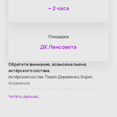
~
2 часа
Площадка
ДК Ленсовета
Обратите внимание, возможна смена
актёрского состава.
Актёрский состав: Павел Деревянко, Борис
Андрианов.
Спектакль «Хулиган и Классик. Идеальная пара»
приглашает зрителей в Дом культуры Ленсовета
Читать дальше...
насладиться уникальным музыкально-
театральным шоу. Это эксцентричная комедия,
сочетающая в себе элементы театра и музыки,