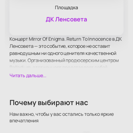
Площадка
ДК Ленсовета
Концерт Mirror Of Enigma. Return To Innocence в ДК
Ленсовета — это событие, которое не оставит
равнодушным ни одного ценителя качественной
музыки. Организованный продюсерским центром
Palladium, этот концерт представляет собой
уникальное сочетание элементов электроники,
Читать дальше...
эмбиента и хорового пения, создавая
неповторимое звучание хитов таких исполнителей,
как Sandra, Gregorian и Enigma.
Почему выбирают нас
Программа Return to Innocence виртуозно
объединяет этно и поп-музыку, используя 12 этно-
Нам важно, чтобы у вас остались только яркие
флейт, рожков и дудок. Эти инструменты создают
впечатления
удивительные звуковые пейзажи, которые
невозможно воссоздать иначе. Мягкое и глубокое