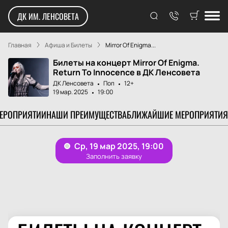
ДК ИМ. ЛЕНСОВЕТА
Главная
Афиша и Билеты
Mirror Of Enigma...
Билеты на концерт Mirror Of Enigma.
Return To Innocence в ДК Ленсовета
ДК Ленсовета
Поп
12+
19 мар. 2025
19:00
МЕРОПРИЯТИИ
НАШИ ПРЕИМУЩЕСТВА
БЛИЖАЙШИЕ МЕРОПРИЯТИЯ