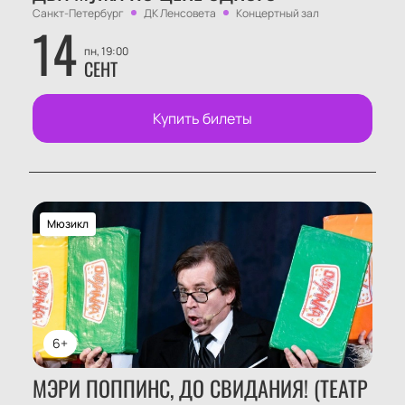
Санкт-Петербург
ДК Ленсовета
Концертный зал
14
пн, 19:00
СЕНТ
Купить билеты
Мюзикл
6+
МЭРИ ПОППИНС, ДО СВИДАНИЯ! (ТЕАТР