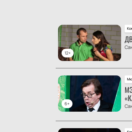
Ко
ДВ
Са
12+
Мю
МЭ
«К
6+
Са
Ко