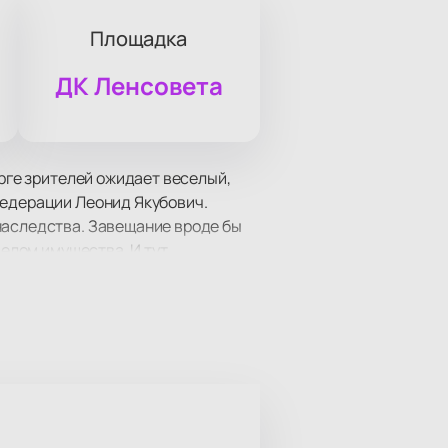
Площадка
ДК Ленсовета
урге зрителей ожидает веселый,
Федерации Леонид Якубович.
наследства. Завещание вроде бы
делом имущества. И тут
южетными и даже детективными.
правят деньги – отличное
, изобретательностью и глупостью
декорации, отличный актерский
 январского вечера?