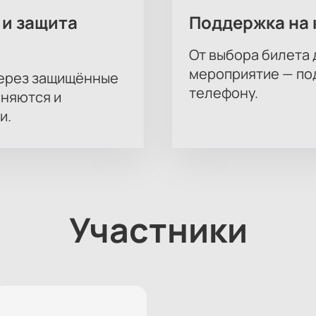
 и защита
Поддержка на 
От выбора билета 
мероприятие — под
через защищённые
телефону.
аняются и
и.
Участники