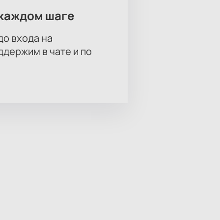
каждом шаге
до входа на
держим в чате и по