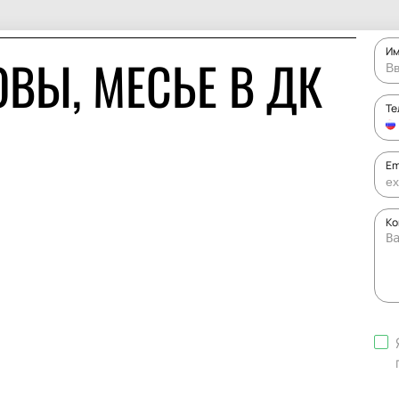
И
ВЫ, МЕСЬЕ В ДК
Те
Em
Ко