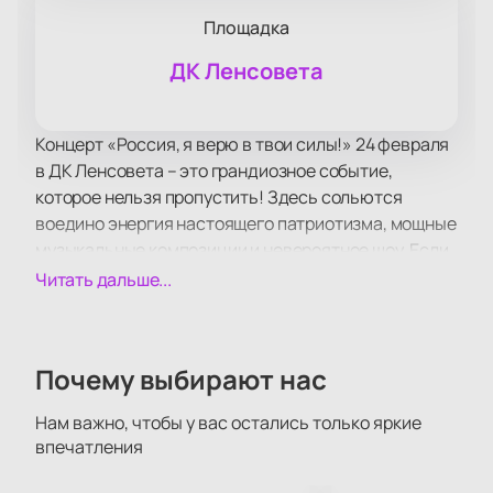
Площадка
ДК Ленсовета
Концерт «Россия, я верю в твои силы!» 24 февраля
в ДК Ленсовета – это грандиозное событие,
которое нельзя пропустить! Здесь сольются
воедино энергия настоящего патриотизма, мощные
музыкальные композиции и невероятное шоу. Если
Вы гордитесь своей страной и стремитесь
Читать дальше...
испытать непередаваемые эмоции от мощной и
яркой концертной программы, то купите билеты на
этот концерт онлайн – быстро, легко и просто. Вы
Почему выбирают нас
достойны быть частью этого незабываемого
события!
Нам важно, чтобы у вас остались только яркие
Перед вами откроется потрясающее шоу, которое
впечатления
заставит Вашу душу затрепетать и сердце
замирать от сильных эмоций. Лучшие исполнители