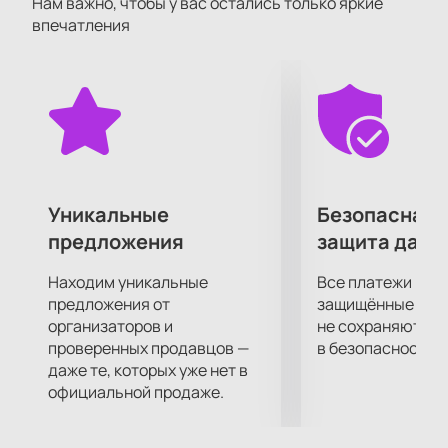
«Карамболь». На нашем сайте можно узнать
Нам важно, чтобы у вас остались только яркие
впечатления
расписание ближайших показов. Купить билеты на
спектакль «Тимур и его команда» (театр
«Карамболь») можно онлайн, выбрав места по
схеме зала.
Сюжет
События происходят в дачном поселке
Подмосковья перед войной. Тимур Гараев с
друзьями помогает жителям, проявляет заботу и
Уникальные
Безопасная 
дружбу. Им противостоят подростки под
предложения
защита данн
руководством Мишки Квакина, которые совершают
набеги на участки соседей. История знакомит
Находим уникальные
Все платежи про
зрителей с жизнью сверстников прошлого века и
предложения от
защищённые шлю
разными взглядами на добро и справедливость.
организаторов и
не сохраняются 
Где пройдет событие?
проверенных продавцов —
в безопасности.
Спектакль пройдет в ДК Ленсовета по адресу:
даже те, которых уже нет в
официальной продаже.
Санкт-Петербург, Каменноостровский проспект,
дом 42а. В зале современная архитектура и
техническое оснащение. Театр «Карамболь» часто