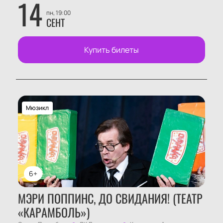
14
Выбор мест в зале
пн, 19:00
Помощь менеджера при бронировании по
СЕНТ
телефону
Купить билеты на спектакль «Тимур и его
Купить билеты
команда» (театр «Карамболь»)
, узнать
стоимость или посмотреть схему зала можно на
нашем сайте.
Корпоративным клиентам
Для групп действуют специальные условия
Мюзикл
покупки билетов — подробности уточняйте у
менеджера по телефону или через форму обратной
связи на сайте. Можно заказать места для
компаний любого размера и выбрать удобный
способ оплаты.
6+
МЭРИ ПОППИНС, ДО СВИДАНИЯ! (ТЕАТР
«КАРАМБОЛЬ»)