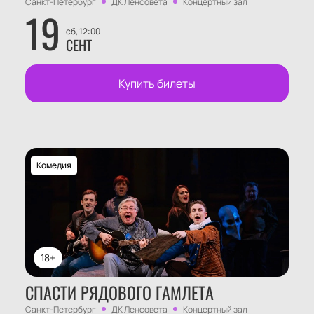
Санкт-Петербург
ДК Ленсовета
Концертный зал
19
сб, 12:00
СЕНТ
Купить билеты
Комедия
18+
СПАСТИ РЯДОВОГО ГАМЛЕТА
Санкт-Петербург
ДК Ленсовета
Концертный зал