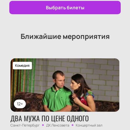
выступает здесь с постановками для детей и
Выбрать билеты
взрослых. На сцене вместе со взрослыми актерами
играют молодые артисты балета и оркестра
детского музыкального театра.
Где и как купить билеты на спектакль
Ближайшие мероприятия
«Тимур и его команда» (театр
«Карамболь») онлайн?
Билеты можно купить на нашем сайте через
интерактивную схему зала. Доступен выбор мест
Комедия
разных категорий, включая VIP-ложи. Цена зависит
от выбранных мест — актуальные цены
отображаются при выборе. Можно забронировать
билеты по телефону: менеджер поможет с оплатой,
расскажет о правилах посещения и подберет
12+
места.
Расписание представлений
ДВА МУЖА ПО ЦЕНЕ ОДНОГО
Онлайн-заказ мест
Санкт-Петербург
ДК Ленсовета
Концертный зал
Оплата через сайт