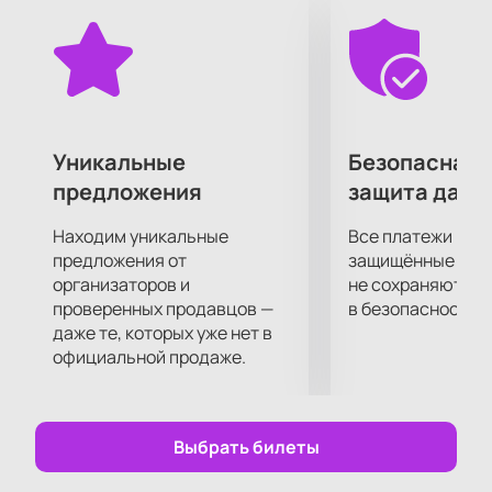
эффекты дополнят красоту сюжетной линии.
Какие бы приключения не поджидали героев,
сказка неизменно остается доброй, поучительной
и волшебной.
Уникальные
Безопасная 
предложения
защита данн
Находим уникальные
Все платежи про
предложения от
защищённые шлю
организаторов и
не сохраняются 
проверенных продавцов —
в безопасности.
даже те, которых уже нет в
официальной продаже.
Выбрать билеты