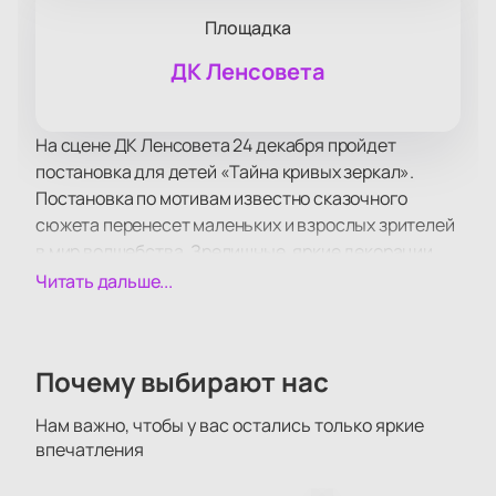
Площадка
ДК Ленсовета
На сцене ДК Ленсовета 24 декабря пройдет
постановка для детей «Тайна кривых зеркал».
Постановка по мотивам известно сказочного
сюжета перенесет маленьких и взрослых зрителей
в мир волшебства. Зрелищные, яркие декорации,
красивые костюмы и захватывающий сюжет
Читать дальше...
заставят вас позабыть обо всем и пристально
следить за судьбой героев.
Какими бы ни были испытания, выпавшие на долю
Почему выбирают нас
героев, добро и справедливость обязательно
восторжествуют, а все отрицательные герои
Нам важно, чтобы у вас остались только яркие
получат справедливое наказание. Поучительный
впечатления
сюжет, игра актеров, красивое музыкальное
сопровождение, современные сценические