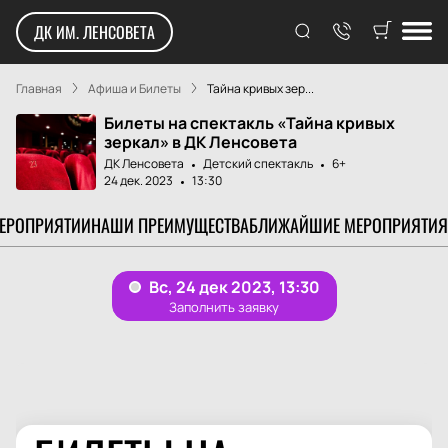
ДК ИМ. ЛЕНСОВЕТА
Главная
Афиша и Билеты
Тайна кривых зер...
Билеты на спектакль «Тайна кривых
зеркал» в ДК Ленсовета
ДК Ленсовета
Детский спектакль
6+
24 дек. 2023
13:30
МЕРОПРИЯТИИ
НАШИ ПРЕИМУЩЕСТВА
БЛИЖАЙШИЕ МЕРОПРИЯТИЯ