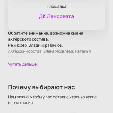
Площадка
ДК Ленсовета
Обратите внимание, возможна смена
актёрского состава.
Режиссёр: Владимир Панков.
Актёрский состав: Елена Яковлева, Наталья
Щукина.
Спектакль «Соперницы» в ДК Ленсовета
Читать дальше...
приглашает зрителей окунуться в атмосферу
золотой эпохи Голливуда. На сцене оживают
судьбы двух легендарных актрис, чья жизнь была
Почему выбирают нас
наполнена яркими моментами, любовью, изменами
и скандалами. Мэрилин Монро, Вивьен Ли, Грейс
Нам важно, чтобы у вас остались только яркие
Келли, Элизабет Тейлор, Рита Хейворт и Ава
впечатления
Гарднер — имена, которые до сих пор волнуют
сердца поклонников киноискусства.