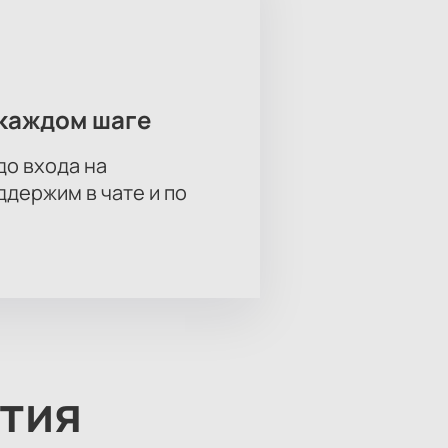
каждом шаге
до входа на
держим в чате и по
тия