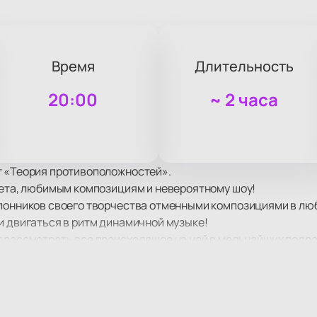
Время
Длительность
20:00
~
2 часа
т «Теория противоположностей».
вета, любимым композициям и невероятному шоу!
клонников своего творчества отменными композициями в лю
и двигаться в ритм динамичной музыке!
т рассмотреть все происходящее на ней в мельчайших подро