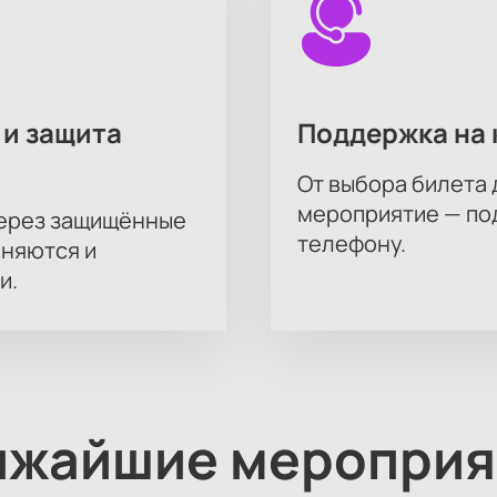
 и защита
Поддержка на 
От выбора билета 
мероприятие — под
через защищённые
телефону.
аняются и
и.
ижайшие мероприя