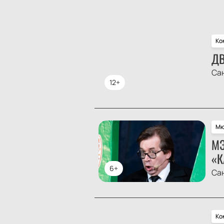
Ко
ДВ
Са
12+
Мю
МЭ
«К
6+
Са
Ко