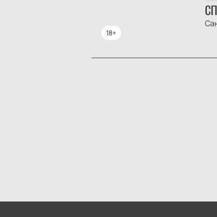
СП
Са
18+