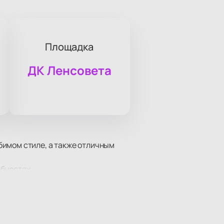
Площадка
ДК Ленсовета
бимом стиле, а также отличным
бностях.