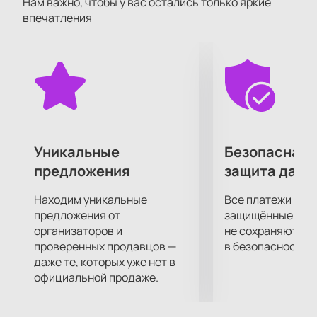
Нам важно, чтобы у вас остались только яркие
своего творческого пути вполне обычным
впечатления
человеком со своими интересами и увлечениями.
Станьте одним тех, кто услышит выступление
своего любимого артиста вживую! Ощутите
невероятную энергетику, драйв, и подарите себе
отличное настроение, которое останется с вами
надолго.
Уникальные
Безопасная 
предложения
защита данн
Находим уникальные
Все платежи про
предложения от
защищённые шлю
организаторов и
не сохраняются 
проверенных продавцов —
в безопасности.
даже те, которых уже нет в
официальной продаже.