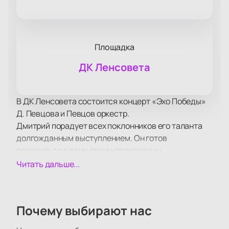
Площадка
ДК Ленсовета
В ДК Ленсовета состоится концерт «Эхо Победы»
Д. Певцова и Певцов оркестр.
Дмитрий порадует всех поклонников его таланта
долгожданным выступлением. Он готов
поделиться с вами своим прекрасным
настроением и подарить удовольствие от любимых
Читать дальше...
и проверенных временем композиций.
Артист много выступает. У него напряженный
концертный график, но не смотря на свою
Почему выбирают нас
занятость, он успевает уделить время своей семье
и друзьям, живя полной жизнью и будучи помимо