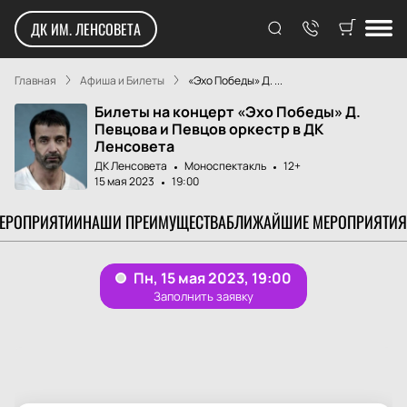
ДК ИМ. ЛЕНСОВЕТА
Главная
Афиша и Билеты
«Эхо Победы» Д. ...
Билеты на концерт «Эхо Победы» Д.
Певцова и Певцов оркестр в ДК
Ленсовета
ДК Ленсовета
Моноспектакль
12+
15 мая 2023
19:00
МЕРОПРИЯТИИ
НАШИ ПРЕИМУЩЕСТВА
БЛИЖАЙШИЕ МЕРОПРИЯТИЯ