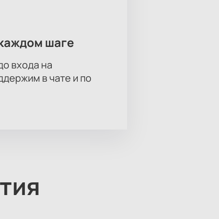
каждом шаге
до входа на
держим в чате и по
тия