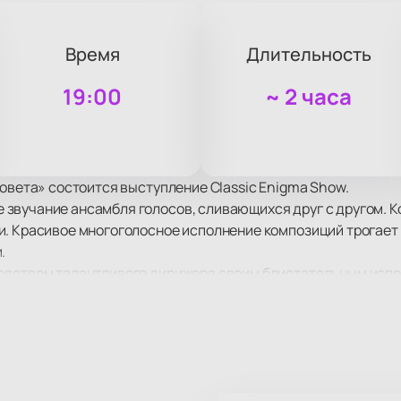
Время
Длительность
19:00
~
2 часа
совета» состоится выступление Classic Enigma Show.
звучание ансамбля голосов, сливающихся друг с другом. К
и. Красивое многоголосное исполнение композиций трогает
.
одством талантливого дирижера своим блистательным испо
лько не утеряны, но и активно развиваются.
услышать любимые песни в исполнении ансамбля Classic En