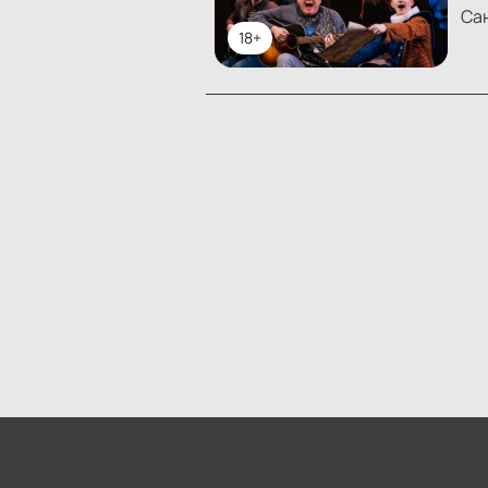
Са
18+