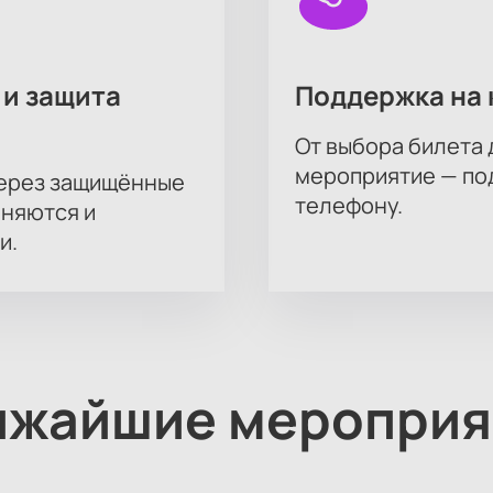
 и защита
Поддержка на 
От выбора билета 
мероприятие — под
через защищённые
телефону.
аняются и
и.
ижайшие мероприя