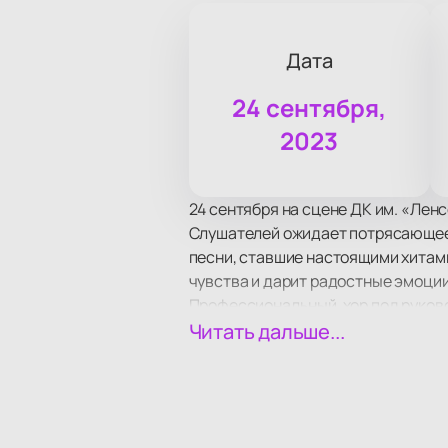
Дата
24 сентября,
2023
24 сентября на сцене ДК им. «Лен
Слушателей ожидает потрясающее 
песни, ставшие настоящими хитам
чувства и дарит радостные эмоции
Профессиональный хор под руков
хоровые певческие традиции не то
Читать дальше...
Не упустите возможности вживую 