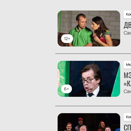
Ко
ДВ
Са
12+
Мю
МЭ
«К
6+
Са
Ко
СП