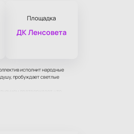
Площадка
ДК Ленсовета
оллектив исполнит народные
 душу, пробуждает светлые
лнением подтверждает, что
igma Show!