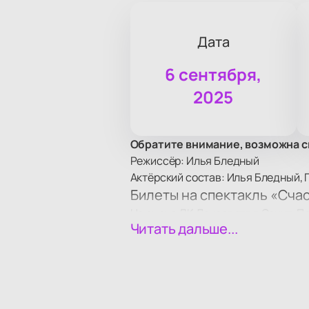
Дата
6 сентября,
2025
Обратите внимание, возможна с
Режиссёр: Илья Бледный
Актёрский состав: Илья Бледный, 
Билеты на спектакль «Сча
На сцене ДК Ленсовета в Санкт-Пе
Читать дальше...
афишу нового сезона. Расписание 
Сюжет
В центре истории — поиски личног
остаются актуальными со времени 
жизненные ситуации раскрываютс