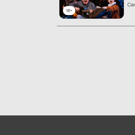
Са
18+