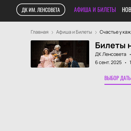
АФИША И БИЛЕТЫ
НОВ
ДК ИМ. ЛЕНСОВЕТА
Главная
Афиша и Билеты
Счастье у кажд
Билеты н
ДК Ленсовета
6 сент. 2025
ВЫБОР ДАТЫ