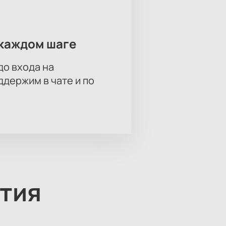
каждом шаге
до входа на
держим в чате и по
тия