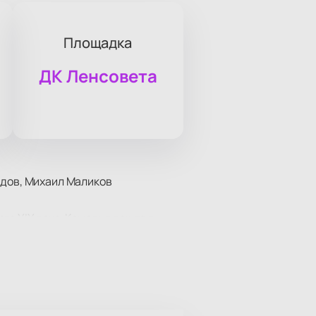
Площадка
ДК Ленсовета
идов, Михаил Маликов
го XIX века. Комедия вошла в
аются с вопросами, которые
приглашает зрителей увидеть, как