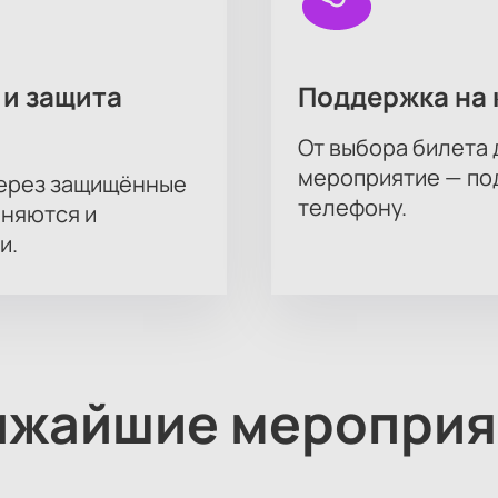
 и защита
Поддержка на 
От выбора билета 
мероприятие — под
через защищённые
телефону.
аняются и
и.
ижайшие мероприя