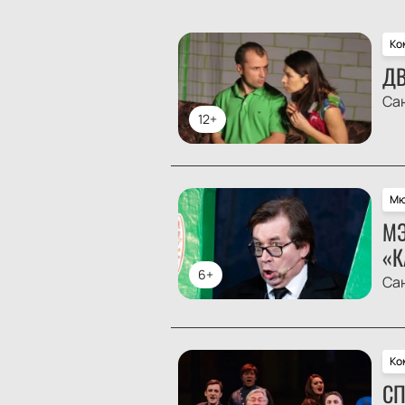
Ко
ДВ
Са
12+
Мю
МЭ
«К
6+
Са
Ко
СП