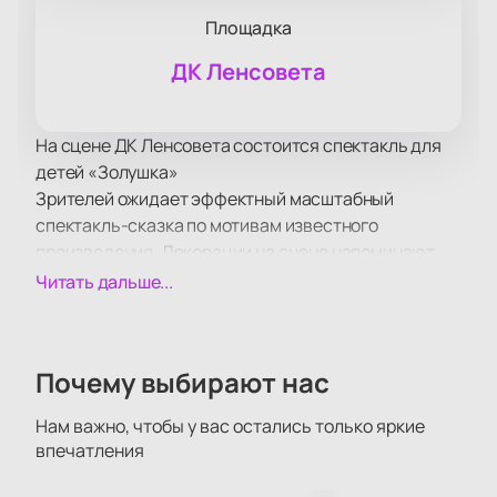
Площадка
ДК Ленсовета
На сцене ДК Ленсовета состоится спектакль для
детей «Золушка»
Зрителей ожидает эффектный масштабный
спектакль-сказка по мотивам известного
произведения. Декорации на сцене напоминают
иллюстрации к книге сказок, а музыка и освещение
Читать дальше...
создают непередаваемую атмосферу волшебства.
В героях истории легко узнать себя, ведь они своим
поведением и пением наглядно демонстрируют
Почему выбирают нас
добрые поступки, озорство, высмеивают наши
недостатки и промахи. Красивая костюмированная
Нам важно, чтобы у вас остались только яркие
музыкальная постановка подарит массу
впечатления
положительных эмоций маленьким и взрослым
зрителям.