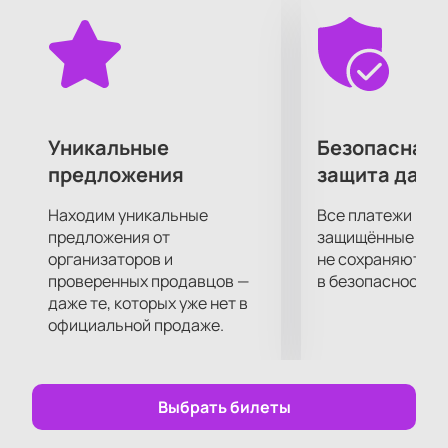
Увлекательная история захватывает внимание с
первых минут и не отпускает до самого конца.
Роскошь, красочность, яркость происходящего на
сцене мгновенно погрузят вас в атмосферу сказки!
Уникальные
Безопасная 
предложения
защита данн
Находим уникальные
Все платежи про
предложения от
защищённые шлю
организаторов и
не сохраняются 
проверенных продавцов —
в безопасности.
даже те, которых уже нет в
официальной продаже.
Выбрать билеты