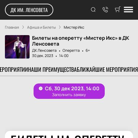
ДК ИМ. ЛЕНСОВЕТА
Главная
Афиша и Билеты
Мистер Икс
Билеты на оперетту «Мистер Икс» в ДК
Ленсовета
ДК Ленсовета
Оперетта
6+
30 дек. 2023
14:00
МЕРОПРИЯТИИ
НАШИ ПРЕИМУЩЕСТВА
БЛИЖАЙШИЕ МЕРОПРИЯТИЯ