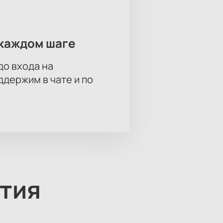
каждом шаге
до входа на
держим в чате и по
тия