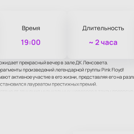
Время
Длительность
19:00
~
2 часа
ожидает прекрасный вечер в зале ДК Ленсовета.
рагменты произведений легендарной группы Pink Floyd!
ают активное участие в его жизни, представляя его на раз
 становился лауреатом престижных премий.
ствие от звучания музыкальных шедевров в таком превосхо