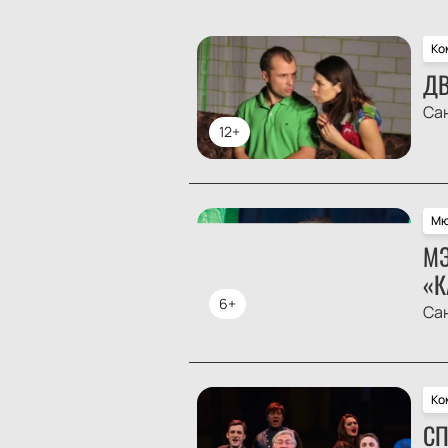
Ко
ДВ
Са
12+
Мю
МЭ
«К
6+
Са
Ко
СП