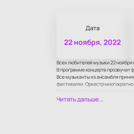
Дата
22 ноября, 2022
Всех любителей музыки 22 ноября 
В программе концерта прозвучат ф
Все музыканты из ансамбля приним
фестивалях. Оркестр многократно
Подарите себе подлинное удоволь
Читать дальше...