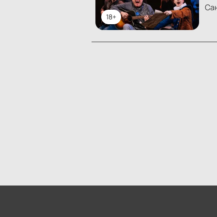
Са
18+