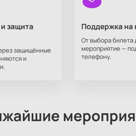
 и защита
Поддержка на 
От выбора билета 
мероприятие — под
через защищённые
телефону.
аняются и
и.
ижайшие мероприя