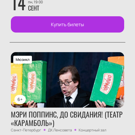
14
пн, 19:00
СЕНТ
Купить билеты
Мюзикл
6+
МЭРИ ПОППИНС, ДО СВИДАНИЯ! (ТЕАТР
«КАРАМБОЛЬ»)
Санкт-Петербург
ДК Ленсовета
Концертный зал