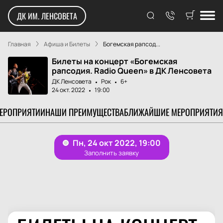
ДК ИМ. ЛЕНСОВЕТА
Главная
Афиша и Билеты
Богемская рапсод...
Билеты на концерт «Богемская
рапсодия. Radio Queen» в ДК Ленсовета
ДК Ленсовета
Рок
6+
24 окт. 2022
19:00
МЕРОПРИЯТИИ
НАШИ ПРЕИМУЩЕСТВА
БЛИЖАЙШИЕ МЕРОПРИЯТИЯ