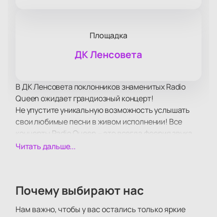
Площадка
ДК Ленсовета
В ДК Ленсовета поклонников знаменитых Radio
Queen ожидает грандиозный концерт!
Не упустите уникальную возможность услышать
свои любимые песни в живом исполнении! Все
концерты Radio Queen – это всегда феерия звука,
света, настоящий драйв и невероятные эмоции!
Читать дальше...
Зрителей традиционно ожидает море драйва и
отличного настроения, возможность вживую
услышать хиты любимого исполнителя и подпевать
Почему выбирают нас
ему, а также невероятное шоу, которые Radio Queen
подарит своим поклонникам на сцене.
Нам важно, чтобы у вас остались только яркие
Большие экраны за сценой помогут рассмотреть